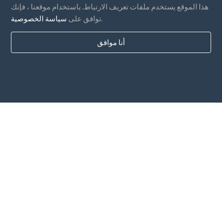
هذا الموقع يستخدم ملفات تعريف الارتباط. باستخدام موقعنا ، فإنك
.
توافق على
سياسة الخصوصية
أنا موافق
بلدان
التعليمات
التسعير
مقالات
طرق الدفع
أضف شركتك
الاشتراك في النشرة الإخبارية