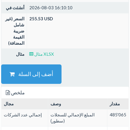
2026-08-03 16:10:10
أنشئت في
255.53 USD
السعر (غير
شامل
ضريبة
القيمة
المضافة)
مثال XLSX
مثال
أضف إلى السلة
ملخص
مقدار
وصف
مجال
485'065
المبلغ الإجمالي للسجلات
إجمالي عدد الشركات
(سطور)