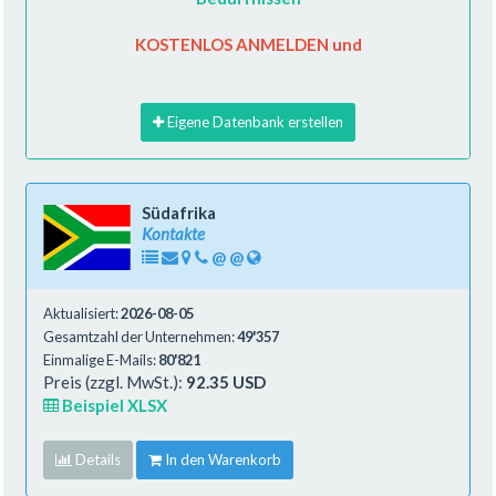
KOSTENLOS ANMELDEN und
Eigene Datenbank erstellen
Südafrika
Kontakte
@
@
Aktualisiert:
2026-08-05
Gesamtzahl der Unternehmen:
49'357
Einmalige E-Mails:
80'821
Preis (zzgl. MwSt.):
92.35 USD
Beispiel XLSX
Details
In den Warenkorb