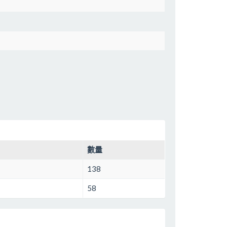
數量
138
58