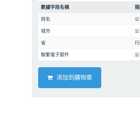
數據字段名稱
描
姓名
公
城市
公
省
行
聯繫電子郵件
公
添加到購物車