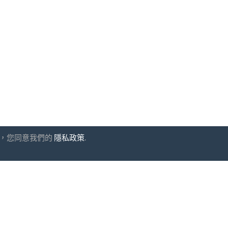
網站，您同意我們的
隱私政策
.
閱
UAB "ID forty six"
公司代碼: 302325999
增值稅代碼: LT10000601611
Gedimino g. 47, 44242 Kaun
電子郵件:
support@kontaktyfi
同意
條款和條件
以及
隱私政策
安全支付