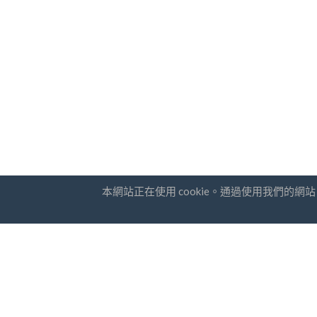
本網站正在使用 cookie。通過使用我們的
國家
通訊訂
常問問題
價錢
我
博客
支付方式