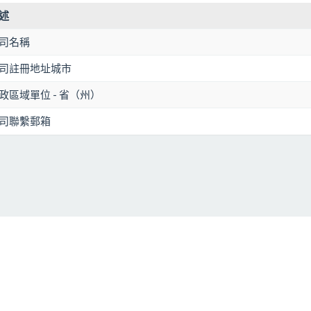
述
司名稱
司註冊地址城市
政區域單位 - 省（州）
司聯繫郵箱