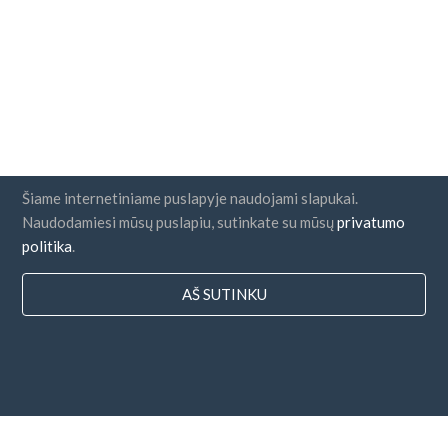
Šiame internetiniame puslapyje naudojami slapukai.
Naudodamiesi mūsų puslapiu, sutinkate su mūsų
privatumo
politika
.
AŠ SUTINKU
Šalys
DUK