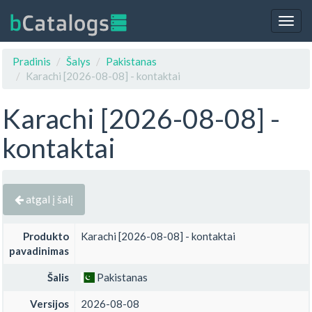
Togg
navig
Pradinis
Šalys
Pakistanas
Karachi [2026-08-08] - kontaktai
Karachi [2026-08-08] -
kontaktai
atgal į šalį
Produkto
Karachi [2026-08-08] - kontaktai
pavadinimas
Šalis
Pakistanas
Versijos
2026-08-08