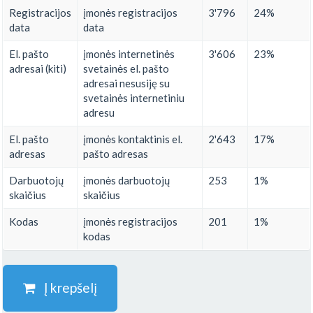
Registracijos
įmonės registracijos
3'796
24%
data
data
El. pašto
įmonės internetinės
3'606
23%
adresai (kiti)
svetainės el. pašto
adresai nesusiję su
svetainės internetiniu
adresu
El. pašto
įmonės kontaktinis el.
2'643
17%
adresas
pašto adresas
Darbuotojų
įmonės darbuotojų
253
1%
skaičius
skaičius
Kodas
įmonės registracijos
201
1%
kodas
Į krepšelį