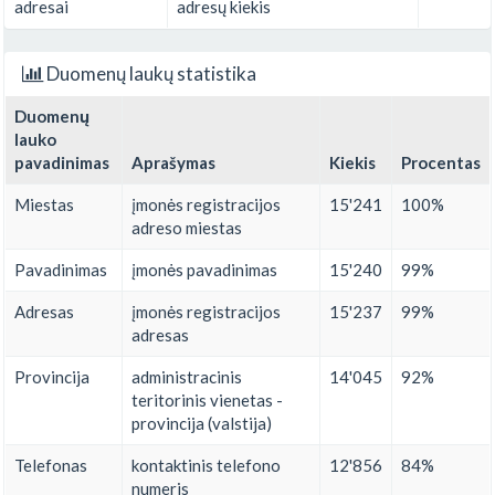
adresai
adresų kiekis
Duomenų laukų statistika
Duomenų
lauko
pavadinimas
Aprašymas
Kiekis
Procentas
Miestas
įmonės registracijos
15'241
100%
adreso miestas
Pavadinimas
įmonės pavadinimas
15'240
99%
Adresas
įmonės registracijos
15'237
99%
adresas
Provincija
administracinis
14'045
92%
teritorinis vienetas -
provincija (valstija)
Telefonas
kontaktinis telefono
12'856
84%
numeris