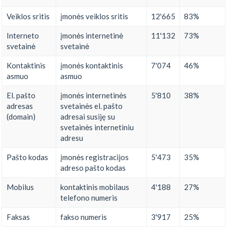
Veiklos sritis
įmonės veiklos sritis
12'665
83%
Interneto
įmonės internetinė
11'132
73%
svetainė
svetainė
Kontaktinis
įmonės kontaktinis
7'074
46%
asmuo
asmuo
El. pašto
įmonės internetinės
5'810
38%
adresas
svetainės el. pašto
(domain)
adresai susiję su
svetainės internetiniu
adresu
Pašto kodas
įmonės registracijos
5'473
35%
adreso pašto kodas
Mobilus
kontaktinis mobilaus
4'188
27%
telefono numeris
Faksas
fakso numeris
3'917
25%