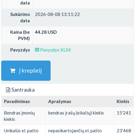
data
Sukūrimo
2026-08-08 13:11:22
data
Kaina (be
44.28 USD
PVM)
Pavyzdys
Pavyzdys XLSX
Į krepšelį
Santrauka
Pavadinimas
Aprašymas
Kiekis
Bendras įmonių
bendras įrašų (eilučių) kiekis
15'241
kiekis
Unikalūs el. pašto
nepasikartojančių el. pašto
23'468