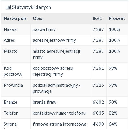
Statystyki danych
Nazwa pola
Opis
Ilość
Procent
Nazwa
nazwa firmy
7'287
100%
Adres
adres rejestrowy firmy
7'287
100%
Miasto
miasto adresu rejestracji
7'287
100%
firmy
Kod
kod pocztowy adresu
7'261
99%
pocztowy
rejestracji firmy
Prowincja
podział administracyjny -
7'225
99%
prowincja
Branże
branża firmy
6'602
90%
Telefon
kontaktowy numer telefonu
6'035
82%
Strona
firmowa strona internetowa
4'690
64%