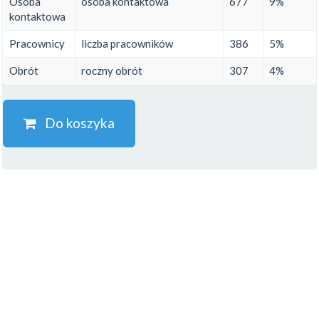
Osoba
osoba kontaktowa
677
9%
kontaktowa
Pracownicy
liczba pracowników
386
5%
Obrót
roczny obrót
307
4%
Do koszyka