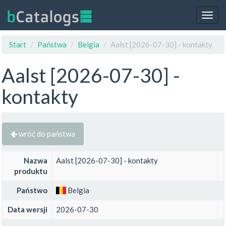
Togg
navig
Start
Państwa
Belgia
Aalst [2026-07-30] - kontakty
Aalst [2026-07-30] -
kontakty
wróć do państwa
Nazwa
Aalst [2026-07-30] - kontakty
produktu
Państwo
Belgia
Data wersji
2026-07-30