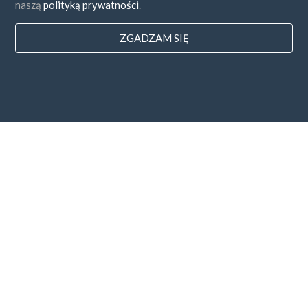
naszą
polityką prywatności
.
ZGADZAM SIĘ
Państwa
FAQ
Cennik
Blog
Sposoby zapłaty
Dodaj swoją firmę
Subskrybcja newslettera