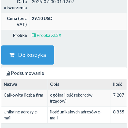
Data
2026-07-30 01:12:07
utworzenia
Cena (bez
29.10 USD
VAT)
Próbka
Próbka XLSX
Do koszyka
Podsumowanie
Nazwa
Opis
Ilość
Całkowita liczba firm
ogólna ilość rekordów
7'287
(rządów)
Unikalne adresy e-
ilość unikalnych adresów e-
8'855
mail
mail