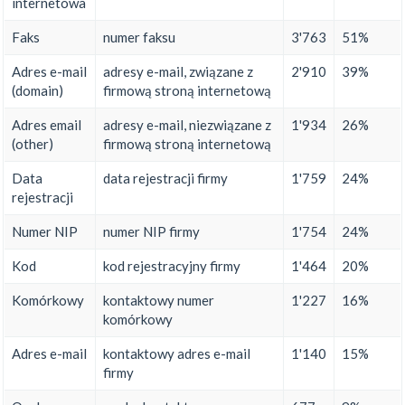
internetowa
Faks
numer faksu
3'763
51%
Adres e-mail
adresy e-mail, związane z
2'910
39%
(domain)
firmową stroną internetową
Adres email
adresy e-mail, niezwiązane z
1'934
26%
(other)
firmową stroną internetową
Data
data rejestracji firmy
1'759
24%
rejestracji
Numer NIP
numer NIP firmy
1'754
24%
Kod
kod rejestracyjny firmy
1'464
20%
Komórkowy
kontaktowy numer
1'227
16%
komórkowy
Adres e-mail
kontaktowy adres e-mail
1'140
15%
firmy