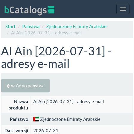
Togg
navig
Start
Państwa
Zjednoczone Emiraty Arabskie
Al Ain [2026-07-31] - adresy e-mail
Al Ain [2026-07-31] -
adresy e-mail
wróć do państwa
Nazwa
Al Ain [2026-07-31] - adresy e-mail
produktu
Państwo
Zjednoczone Emiraty Arabskie
Data wersji
2026-07-31