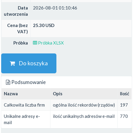
Data
2026-08-01 01:10:46
utworzenia
Cena (bez
25.30 USD
VAT)
Próbka
Próbka XLSX
Do koszyka
Podsumowanie
Nazwa
Opis
Ilość
Całkowita liczba firm
ogólna ilość rekordów (rządów)
197
Unikalne adresy e-
ilość unikalnych adresów e-mail
770
mail