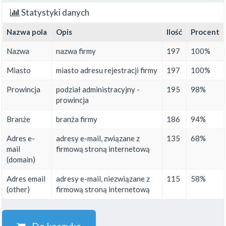
Statystyki danych
Nazwa pola
Opis
Ilość
Procent
Nazwa
nazwa firmy
197
100%
Miasto
miasto adresu rejestracji firmy
197
100%
Prowincja
podział administracyjny -
195
98%
prowincja
Branże
branża firmy
186
94%
Adres e-
adresy e-mail, związane z
135
68%
mail
firmową stroną internetową
(domain)
Adres email
adresy e-mail, niezwiązane z
115
58%
(other)
firmową stroną internetową