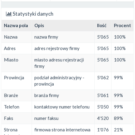
Statystyki danych
Nazwa pola
Opis
Ilość
Procent
Nazwa
nazwa firmy
5'065
100%
Adres
adres rejestrowy firmy
5'065
100%
Miasto
miasto adresu rejestracji
5'065
100%
firmy
Prowincja
podział administracyjny -
5'062
99%
prowincja
Branże
branża firmy
5'061
99%
Telefon
kontaktowy numer telefonu
5'050
99%
Faks
numer faksu
4'520
89%
Strona
firmowa strona internetowa
1'076
21%