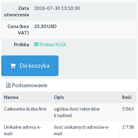
Data
2026-07-30 13:10:30
utworzenia
Cena (bez
25.30 USD
VAT)
Próbka
Próbka XLSX
Do koszyka
Podsumowanie
Nazwa
Opis
Ilość
Całkowita liczba firm
ogólna ilość rekordów
5'065
(rządów)
Unikalne adresy e-
ilość unikalnych adresów e-
1'738
mail
mail