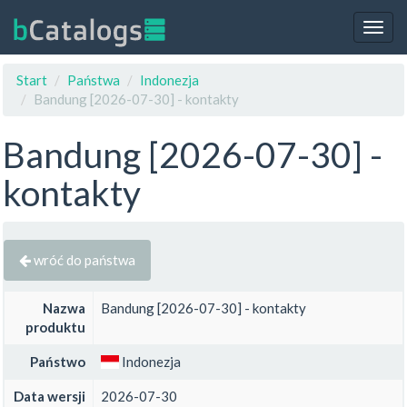
Togg
navig
Start
Państwa
Indonezja
Bandung [2026-07-30] - kontakty
Bandung [2026-07-30] -
kontakty
wróć do państwa
Nazwa
Bandung [2026-07-30] - kontakty
produktu
Państwo
Indonezja
Data wersji
2026-07-30