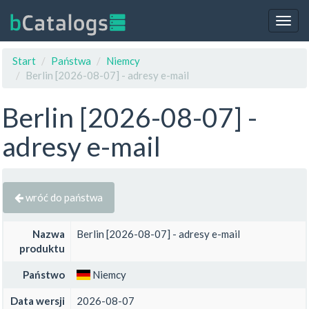
Togg
navig
Start
Państwa
Niemcy
Berlin [2026-08-07] - adresy e-mail
Berlin [2026-08-07] -
adresy e-mail
wróć do państwa
Nazwa
Berlin [2026-08-07] - adresy e-mail
produktu
Państwo
Niemcy
Data wersji
2026-08-07