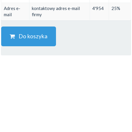
Adres e-
kontaktowy adres e-mail
4'954
25%
mail
firmy
Do koszyka