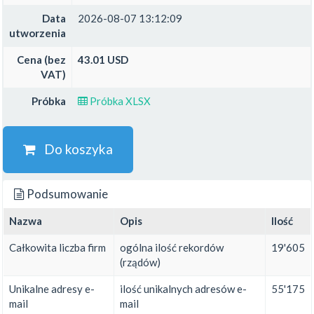
Data
2026-08-07 13:12:09
utworzenia
Cena (bez
43.01 USD
VAT)
Próbka
Próbka XLSX
Do koszyka
Podsumowanie
Nazwa
Opis
Ilość
Całkowita liczba firm
ogólna ilość rekordów
19'605
(rządów)
Unikalne adresy e-
ilość unikalnych adresów e-
55'175
mail
mail