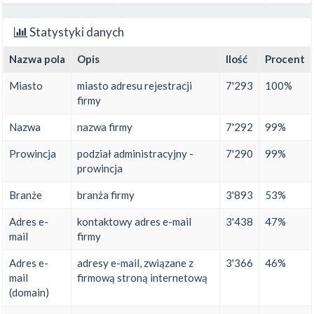
Statystyki danych
Nazwa pola
Opis
Ilość
Procent
Miasto
miasto adresu rejestracji
7'293
100%
firmy
Nazwa
nazwa firmy
7'292
99%
Prowincja
podział administracyjny -
7'290
99%
prowincja
Branże
branża firmy
3'893
53%
Adres e-
kontaktowy adres e-mail
3'438
47%
mail
firmy
Adres e-
adresy e-mail, związane z
3'366
46%
mail
firmową stroną internetową
(domain)