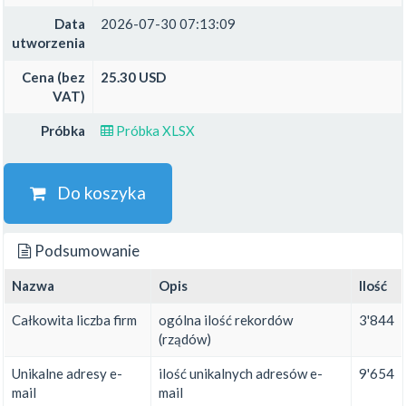
Data
2026-07-30 07:13:09
utworzenia
Cena (bez
25.30 USD
VAT)
Próbka
Próbka XLSX
Do koszyka
Podsumowanie
Nazwa
Opis
Ilość
Całkowita liczba firm
ogólna ilość rekordów
3'844
(rządów)
Unikalne adresy e-
ilość unikalnych adresów e-
9'654
mail
mail