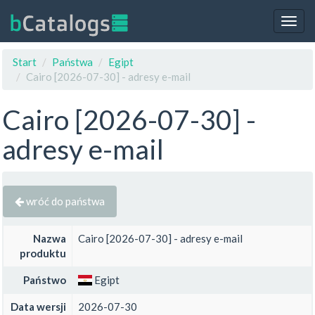
Togg
navig
Start
Państwa
Egipt
Cairo [2026-07-30] - adresy e-mail
Cairo [2026-07-30] -
adresy e-mail
wróć do państwa
Nazwa
Cairo [2026-07-30] - adresy e-mail
produktu
Państwo
Egipt
Data wersji
2026-07-30