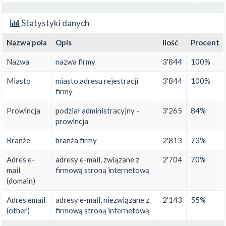
Statystyki danych
Nazwa pola
Opis
Ilość
Procent
Nazwa
nazwa firmy
3'844
100%
Miasto
miasto adresu rejestracji
3'844
100%
firmy
Prowincja
podział administracyjny -
3'265
84%
prowincja
Branże
branża firmy
2'813
73%
Adres e-
adresy e-mail, związane z
2'704
70%
mail
firmową stroną internetową
(domain)
Adres email
adresy e-mail, niezwiązane z
2'143
55%
(other)
firmową stroną internetową