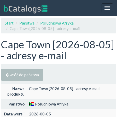
Togg
navig
Start
Państwa
Południowa Afryka
Cape Town [2026-08-05] - adresy e-mail
Cape Town [2026-08-05]
- adresy e-mail
wróć do państwa
Nazwa
Cape Town [2026-08-05] - adresy e-mail
produktu
Państwo
Południowa Afryka
Data wersji
2026-08-05