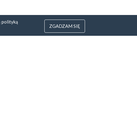
ą
polityką
ZGADZAM SIĘ
3
 Litwa
yfirmowe.pl
rotu pieniędzy
Wszystkie sposoby
zapłaty »