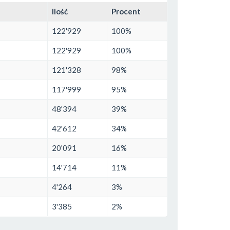
Ilość
Procent
122'929
100%
122'929
100%
121'328
98%
117'999
95%
48'394
39%
42'612
34%
20'091
16%
14'714
11%
4'264
3%
3'385
2%