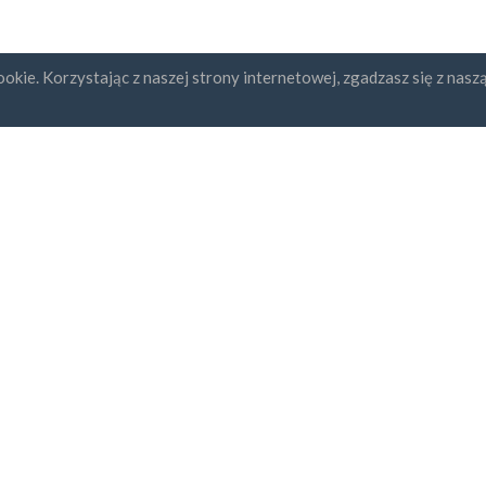
okie. Korzystając z naszej strony internetowej, zgadzasz się z nasz
ybcja newslettera
UAB "ID forty six"
REGON: 302325999
Numer NIP: LT10000601611
Gedimino g. 47, 44242 Kaunas,
Adres e-mail:
support@kontakt
dzam się z
Regulaminem i
ityką Prywatności
bezpieczna płatność
dostawa za godzinę
30-sto dniowa gwarancja zw