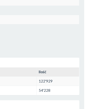
Ilość
122'929
54'228