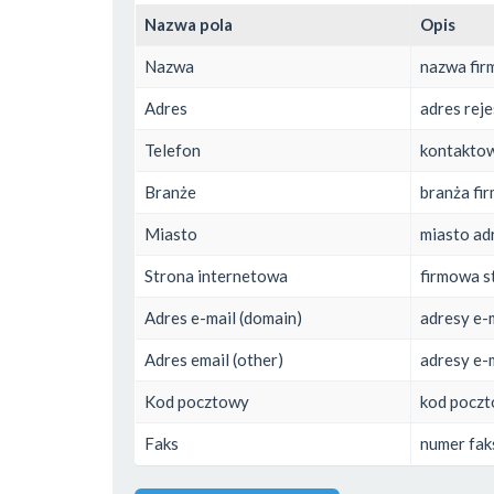
Nazwa pola
Opis
Nazwa
nazwa fir
Adres
adres rej
Telefon
kontaktow
Branże
branża fi
Miasto
miasto adr
Strona internetowa
firmowa s
Adres e-mail (domain)
adresy e-
Adres email (other)
adresy e-
Kod pocztowy
kod poczt
Faks
numer fak