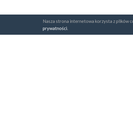
Nasza strona internetowa korzysta z plików co
Państwa
Subskr
prywatności
.
FAQ
Cennik
Zga
Pol
Blog
Sposoby zapłaty
Dodaj swoją firmę
© KontaktyFirmowe.pl 2012 - 2026