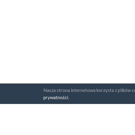
Nasza strona internetowa korzysta z plików co
Państwa
Subskr
prywatności
.
FAQ
Cennik
Zga
Pol
Blog