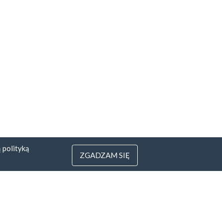
ą
polityką
ZGADZAM SIĘ
3
 Litwa
yfirmowe.pl