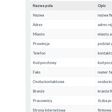
Nazwa pola
Opis
Nazwa
nazwa f
Adres
adres re
Miasto
miasto a
Prowincja
podział 
Telefon
kontakt
Kod pocztowy
kod pocz
Faks
numer f
Osoba kontaktowa
osoba k
Branże
branża f
Pracownicy
liczba 
Strona internetowa
firmowa