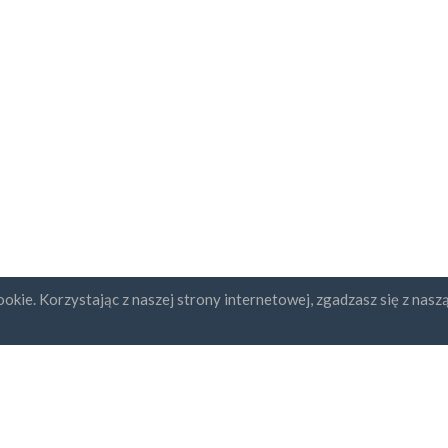
okie. Korzystając z naszej strony internetowej, zgadzasz się z nasz
ybcja newslettera
UAB "ID forty six"
REGON: 302325999
Numer NIP: LT10000601611
Gedimino g. 47, 44242 Kaunas,
Adres e-mail:
support@kontakt
dzam się z
Regulaminem i
ityką Prywatności