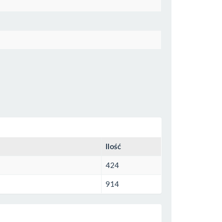
Ilość
424
914