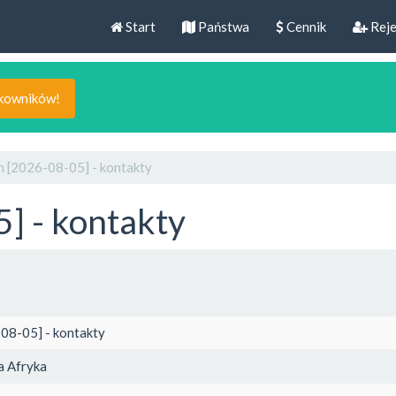
Start
Państwa
Cennik
Reje
tkowników!
 [2026-08-05] - kontakty
] - kontakty
08-05] - kontakty
 Afryka