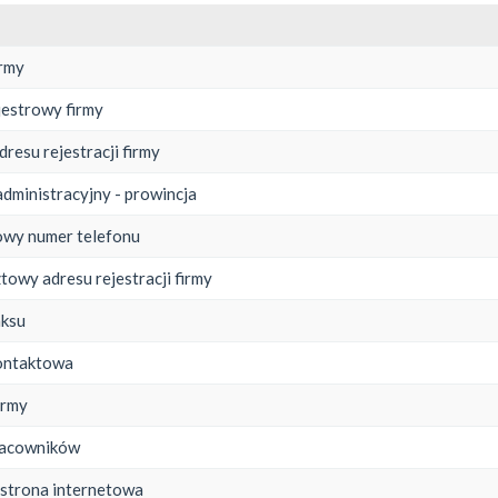
irmy
jestrowy firmy
dresu rejestracji firmy
administracyjny - prowincja
owy numer telefonu
towy adresu rejestracji firmy
aksu
ontaktowa
irmy
pracowników
 strona internetowa