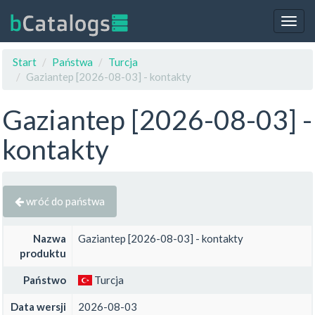
Togg
navig
Start
Państwa
Turcja
Gaziantep [2026-08-03] - kontakty
Gaziantep [2026-08-03] -
kontakty
wróć do państwa
Nazwa
Gaziantep [2026-08-03] - kontakty
produktu
Państwo
Turcja
Data wersji
2026-08-03