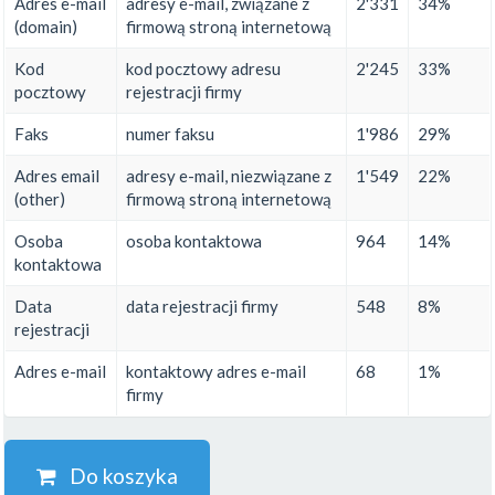
Adres e-mail
adresy e-mail, związane z
2'331
34%
(domain)
firmową stroną internetową
Kod
kod pocztowy adresu
2'245
33%
pocztowy
rejestracji firmy
Faks
numer faksu
1'986
29%
Adres email
adresy e-mail, niezwiązane z
1'549
22%
(other)
firmową stroną internetową
Osoba
osoba kontaktowa
964
14%
kontaktowa
Data
data rejestracji firmy
548
8%
rejestracji
Adres e-mail
kontaktowy adres e-mail
68
1%
firmy
Do koszyka