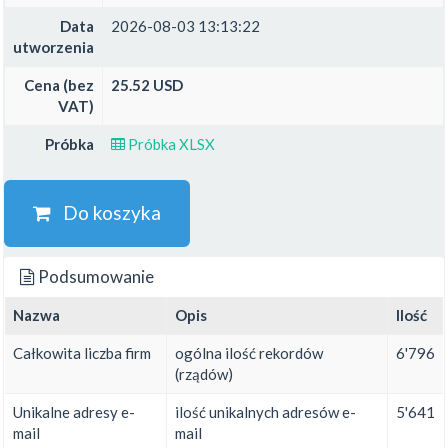
Data
2026-08-03 13:13:22
utworzenia
Cena (bez
25.52 USD
VAT)
Próbka
Próbka XLSX
Do koszyka
Podsumowanie
Nazwa
Opis
Ilość
Całkowita liczba firm
ogólna ilość rekordów
6'796
(rządów)
Unikalne adresy e-
ilość unikalnych adresów e-
5'641
mail
mail