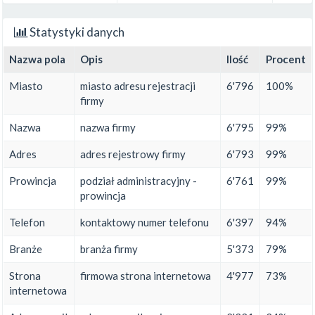
Statystyki danych
Nazwa pola
Opis
Ilość
Procent
Miasto
miasto adresu rejestracji
6'796
100%
firmy
Nazwa
nazwa firmy
6'795
99%
Adres
adres rejestrowy firmy
6'793
99%
Prowincja
podział administracyjny -
6'761
99%
prowincja
Telefon
kontaktowy numer telefonu
6'397
94%
Branże
branża firmy
5'373
79%
Strona
firmowa strona internetowa
4'977
73%
internetowa