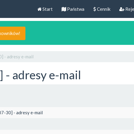
Start
Państwa
Cennik
Reje
tkowników!
] - adresy e-mail
 - adresy e-mail
7-30] - adresy e-mail