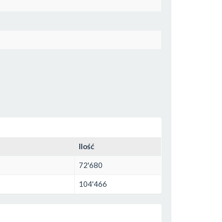
Ilość
72'680
104'466