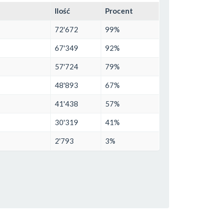
Ilość
Procent
72'672
99%
67'349
92%
57'724
79%
48'893
67%
41'438
57%
30'319
41%
2'793
3%