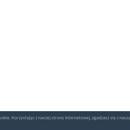
okie. Korzystając z naszej strony internetowej, zgadzasz się z nasz
ybcja newslettera
UAB "ID forty six"
REGON: 302325999