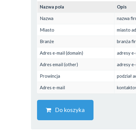
Nazwa pola
Opis
Nazwa
nazwa fi
Miasto
miasto ad
Branże
branża fi
Adres e-mail (domain)
adresy e-
Adres email (other)
adresy e-
Prowincja
podział a
Adres e-mail
kontaktow
Do koszyka