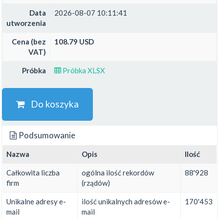
Data
2026-08-07 10:11:41
utworzenia
Cena (bez
108.79 USD
VAT)
Próbka
Próbka XLSX
Do koszyka
Podsumowanie
Nazwa
Opis
Ilość
Całkowita liczba
ogólna ilość rekordów
88'928
firm
(rządów)
Unikalne adresy e-
ilość unikalnych adresów e-
170'453
mail
mail