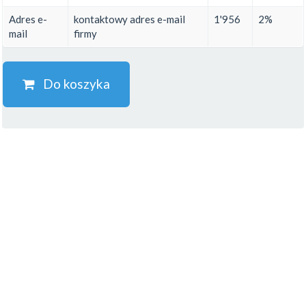
Adres e-
kontaktowy adres e-mail
1'956
2%
mail
firmy
Do koszyka