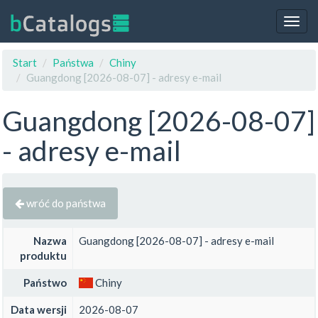
Togg
navig
Start
Państwa
Chiny
Guangdong [2026-08-07] - adresy e-mail
Guangdong [2026-08-07]
- adresy e-mail
wróć do państwa
Nazwa
Guangdong [2026-08-07] - adresy e-mail
produktu
Państwo
Chiny
Data wersji
2026-08-07