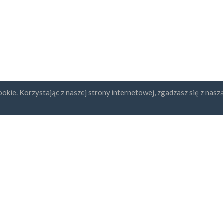
okie. Korzystając z naszej strony internetowej, zgadzasz się z nasz
ybcja newslettera
UAB "ID forty six"
REGON: 302325999
Numer NIP: LT10000601611
Gedimino g. 47, 44242 Kaunas,
Adres e-mail:
support@kontakt
dzam się z
Regulaminem i
ityką Prywatności
bezpieczna płatność
dostawa za godzinę
30-sto dniowa gwarancja zw