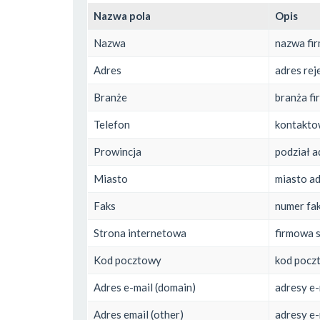
Nazwa pola
Opis
Nazwa
nazwa fi
Adres
adres rej
Branże
branża fi
Telefon
kontakto
Prowincja
podział a
Miasto
miasto ad
Faks
numer fa
Strona internetowa
firmowa 
Kod pocztowy
kod poczt
Adres e-mail (domain)
adresy e-
Adres email (other)
adresy e-