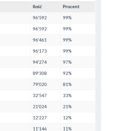
Ilość
Procent
96'592
99%
96'592
99%
96'461
99%
96'173
99%
94'274
97%
89'308
92%
79'020
81%
32'547
33%
21'024
21%
12'227
12%
11'146
11%