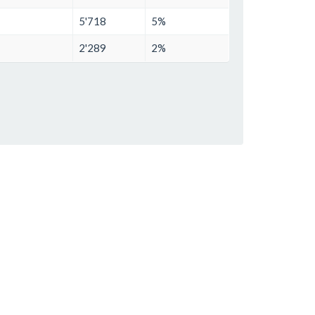
5'718
5%
2'289
2%