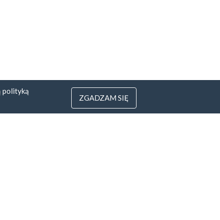
ą
polityką
ZGADZAM SIĘ
3
 Litwa
yfirmowe.pl
rotu pieniędzy
Wszystkie sposoby
zapłaty »