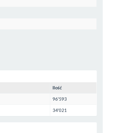
Ilość
96'593
34'021