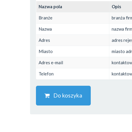
Nazwa pola
Opis
Branże
branża fir
Nazwa
nazwa fir
Adres
adres reje
Miasto
miasto adr
Adres e-mail
kontaktowy
Telefon
kontaktow
Do koszyka