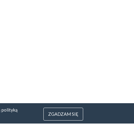
ą
polityką
ZGADZAM SIĘ
3
 Litwa