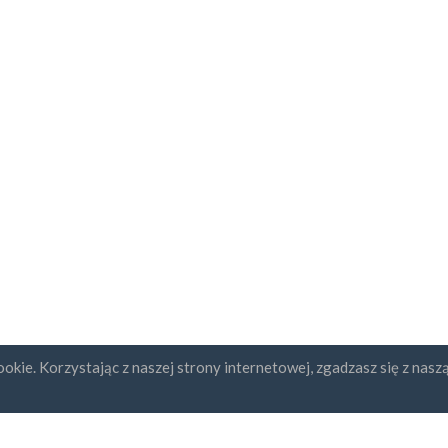
okie. Korzystając z naszej strony internetowej, zgadzasz się z nasz
ybcja newslettera
UAB "ID forty six"
REGON: 302325999
Numer NIP: LT10000601611
Gedimino g. 47, 44242 Kaunas,