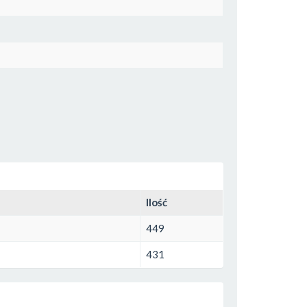
Ilość
449
431