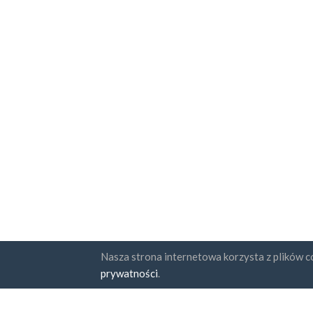
Nasza strona internetowa korzysta z plików co
Państwa
Subskr
prywatności
.
FAQ