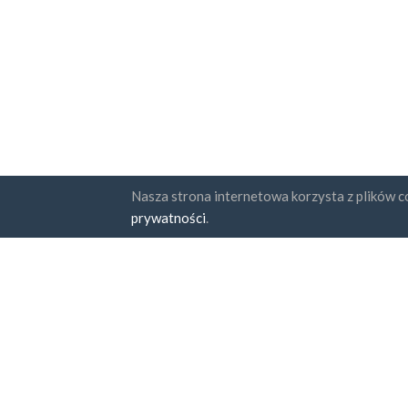
Nasza strona internetowa korzysta z plików co
Państwa
Subskr
prywatności
.
FAQ
Cennik
Zga
Pol
Blog
Sposoby zapłaty
Dodaj swoją firmę