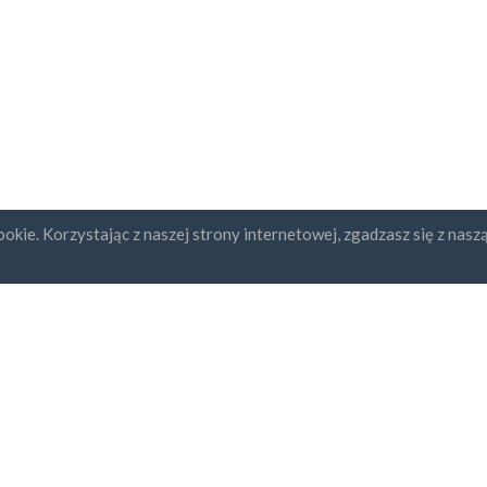
okie. Korzystając z naszej strony internetowej, zgadzasz się z nasz
ybcja newslettera
UAB "ID forty six"
REGON: 302325999
Numer NIP: LT10000601611
Gedimino g. 47, 44242 Kaunas,
Adres e-mail:
support@kontakt
dzam się z
Regulaminem i
ityką Prywatności
bezpieczna płatność
dostawa za godzinę
30-sto dniowa gwarancja zw