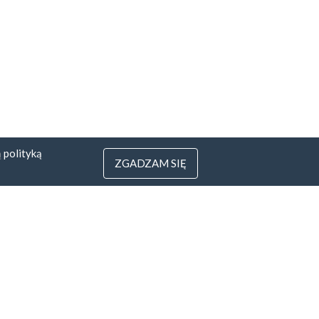
ą
polityką
ZGADZAM SIĘ
3
 Litwa
yfirmowe.pl
rotu pieniędzy