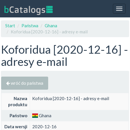
Togg
navig
Start
Państwa
Ghana
Koforidua [2020-12-16] - adresy e-mail
Koforidua [2020-12-16] -
adresy e-mail
wróć do państwa
Nazwa
Koforidua [2020-12-16] - adresy e-mail
produktu
Państwo
Ghana
Data wersji
2020-12-16