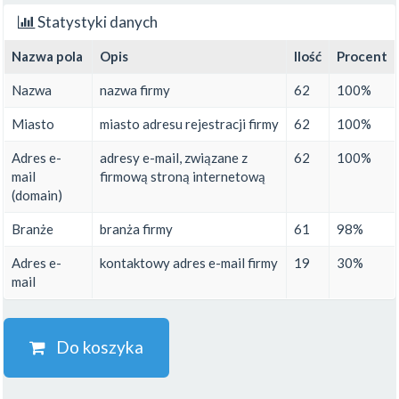
Statystyki danych
Nazwa pola
Opis
Ilość
Procent
Nazwa
nazwa firmy
62
100%
Miasto
miasto adresu rejestracji firmy
62
100%
Adres e-
adresy e-mail, związane z
62
100%
mail
firmową stroną internetową
(domain)
Branże
branża firmy
61
98%
Adres e-
kontaktowy adres e-mail firmy
19
30%
mail
Do koszyka