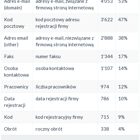
Adres e-mail
adresy e-mail, związane z
4'053
53%
(domain)
firmową stroną internetową
Kod
kod pocztowy adresu
3'622
47%
pocztowy
rejestracji firmy
Adres email
adresy e-mail, niezwiązane z
2'888
38%
(other)
firmową stroną internetową
Faks
numer faksu
1'344
17%
Osoba
osoba kontaktowa
1'107
14%
kontaktowa
Pracownicy
liczba pracowników
974
12%
Data
data rejestracji firmy
786
10%
rejestracji
Kod
kod rejestracyjny firmy
715
9%
Obrót
roczny obrót
338
4%