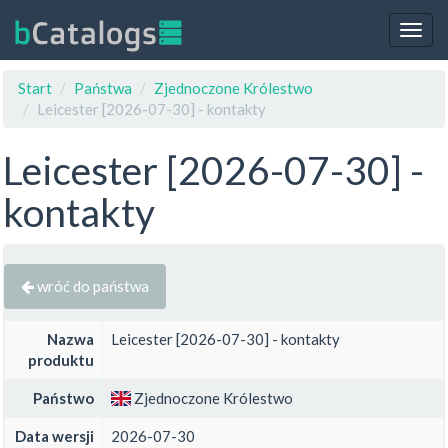
Togg
navig
Start
Państwa
Zjednoczone Królestwo
Leicester [2026-07-30] - kontakty
Leicester [2026-07-30] -
kontakty
wróć do państwa
Nazwa
Leicester [2026-07-30] - kontakty
produktu
Państwo
Zjednoczone Królestwo
Data wersji
2026-07-30