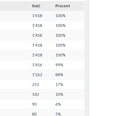
Ilość
Procent
1'418
100%
1'418
100%
1'418
100%
1'418
100%
1'418
100%
1'416
99%
1'262
88%
253
17%
142
10%
90
6%
80
5%