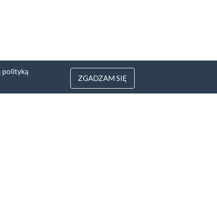
ą
polityką
ZGADZAM SIĘ
3
 Litwa
yfirmowe.pl
rotu pieniędzy
Wszystkie sposoby
zapłaty »