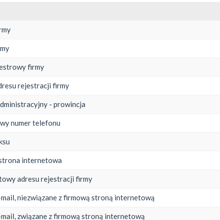
irmy
rmy
jestrowy firmy
resu rejestracji firmy
administracyjny - prowincja
wy numer telefonu
ksu
strona internetowa
towy adresu rejestracji firmy
-mail, niezwiązane z firmową stroną internetową
-mail, związane z firmową stroną internetową