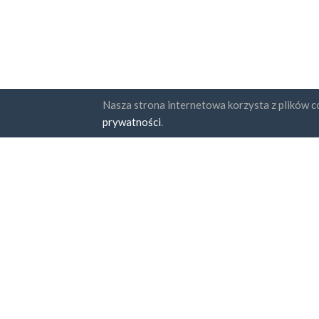
Nasza strona internetowa korzysta z plików co
Państwa
Subskr
prywatności
.
FAQ
Cennik
Zga
Pol
Blog
Sposoby zapłaty
Dodaj swoją firmę