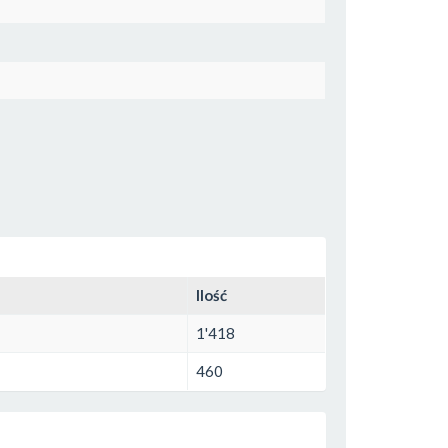
Ilość
1'418
460