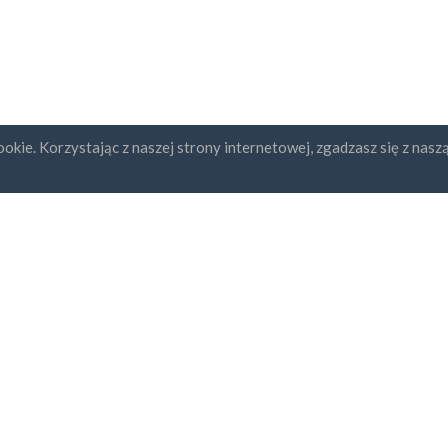
okie. Korzystając z naszej strony internetowej, zgadzasz się z nasz
ybcja newslettera
UAB "ID forty six"
REGON: 302325999
Numer NIP: LT10000601611
Gedimino g. 47, 44242 Kaunas,
Adres e-mail:
support@kontakt
dzam się z
Regulaminem i
ityką Prywatności
bezpieczna płatność
dostawa za godzinę
30-sto dniowa gwarancja zw