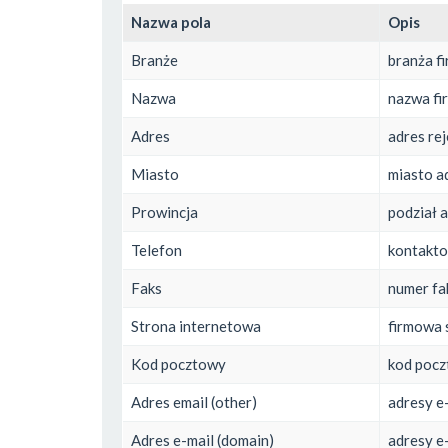
Nazwa pola
Opis
Branże
branża f
Nazwa
nazwa fi
Adres
adres re
Miasto
miasto ad
Prowincja
podział 
Telefon
kontakto
Faks
numer fa
Strona internetowa
firmowa 
Kod pocztowy
kod pocz
Adres email (other)
adresy e
Adres e-mail (domain)
adresy e