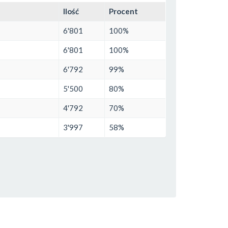
Ilość
Procent
6'801
100%
6'801
100%
6'792
99%
5'500
80%
4'792
70%
3'997
58%