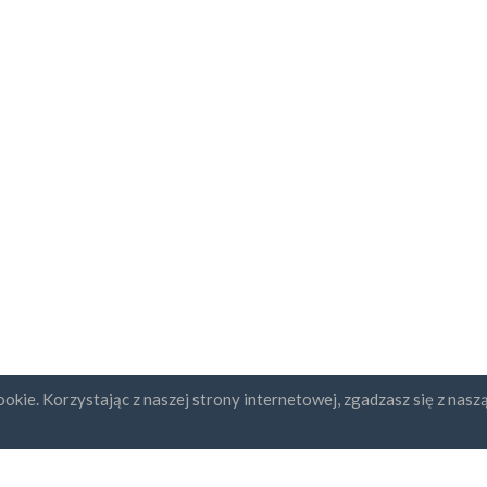
okie. Korzystając z naszej strony internetowej, zgadzasz się z nasz
ybcja newslettera
UAB "ID forty six"
REGON: 302325999
Numer NIP: LT10000601611
Gedimino g. 47, 44242 Kaunas,