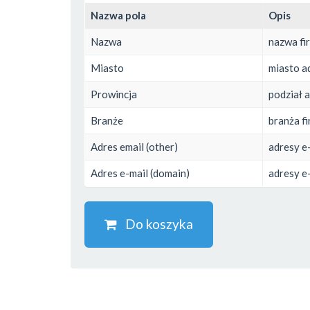
Nazwa pola
Opis
Nazwa
nazwa fi
Miasto
miasto ad
Prowincja
podział 
Branże
branża f
Adres email (other)
adresy e
Adres e-mail (domain)
adresy e
Do koszyka