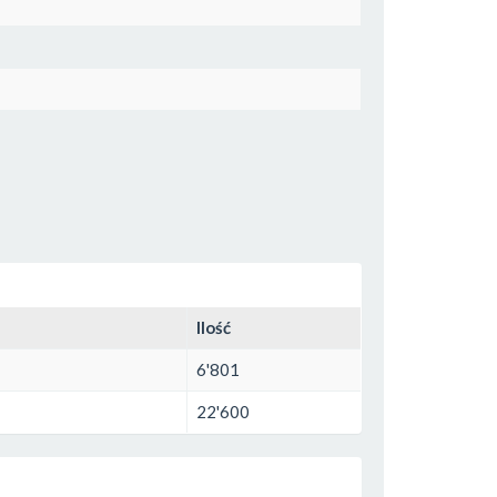
Ilość
6'801
22'600