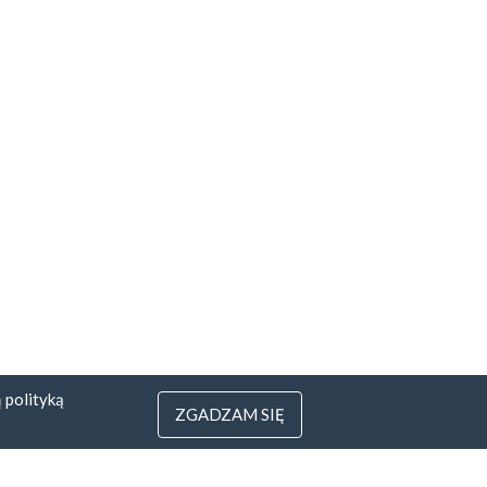
ą
polityką
ZGADZAM SIĘ
3
 Litwa