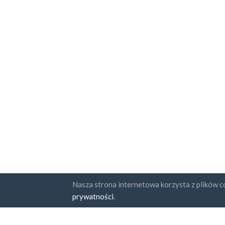
Nasza strona internetowa korzysta z plików co
Państwa
Subskr
prywatności
.
FAQ