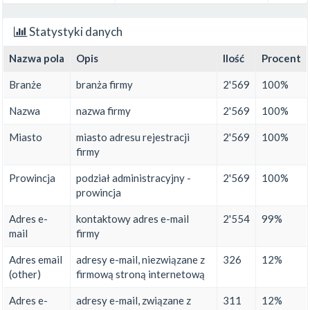
Statystyki danych
Nazwa pola
Opis
Ilość
Procent
Branże
branża firmy
2'569
100%
Nazwa
nazwa firmy
2'569
100%
Miasto
miasto adresu rejestracji
2'569
100%
firmy
Prowincja
podział administracyjny -
2'569
100%
prowincja
Adres e-
kontaktowy adres e-mail
2'554
99%
mail
firmy
Adres email
adresy e-mail, niezwiązane z
326
12%
(other)
firmową stroną internetową
Adres e-
adresy e-mail, związane z
311
12%