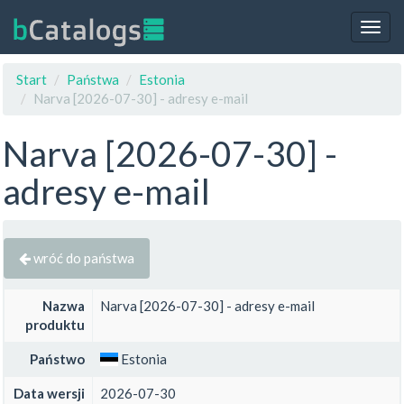
Togg
navig
Start
Państwa
Estonia
Narva [2026-07-30] - adresy e-mail
Narva [2026-07-30] -
adresy e-mail
wróć do państwa
Nazwa
Narva [2026-07-30] - adresy e-mail
produktu
Państwo
Estonia
Data wersji
2026-07-30