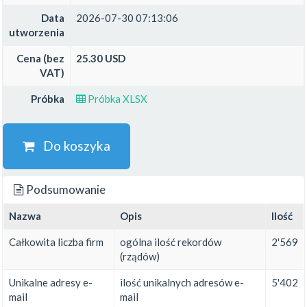
Data
2026-07-30 07:13:06
utworzenia
Cena (bez
25.30 USD
VAT)
Próbka
Próbka XLSX
Do koszyka
Podsumowanie
Nazwa
Opis
Ilość
Całkowita liczba firm
ogólna ilość rekordów
2'569
(rządów)
Unikalne adresy e-
ilość unikalnych adresów e-
5'402
mail
mail