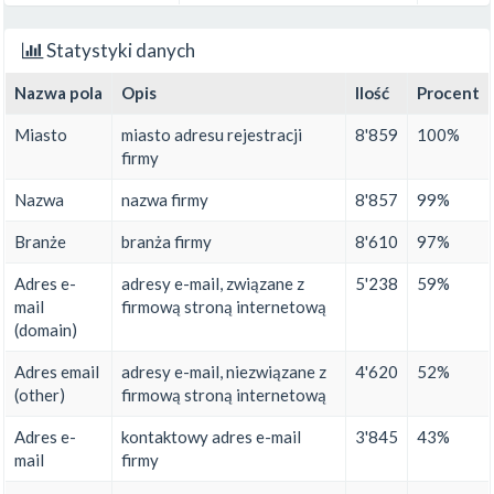
Statystyki danych
Nazwa pola
Opis
Ilość
Procent
Miasto
miasto adresu rejestracji
8'859
100%
firmy
Nazwa
nazwa firmy
8'857
99%
Branże
branża firmy
8'610
97%
Adres e-
adresy e-mail, związane z
5'238
59%
mail
firmową stroną internetową
(domain)
Adres email
adresy e-mail, niezwiązane z
4'620
52%
(other)
firmową stroną internetową
Adres e-
kontaktowy adres e-mail
3'845
43%
mail
firmy