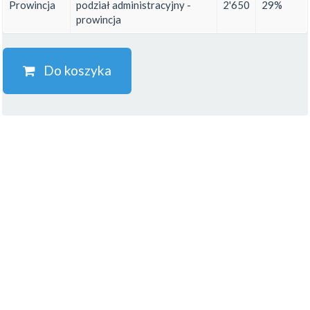
Prowincja
podział administracyjny -
2'650
29%
prowincja
Do koszyka