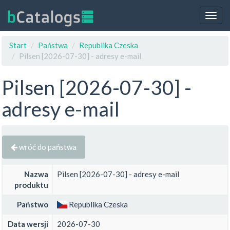
Togg
navig
Start
Państwa
Republika Czeska
Pilsen [2026-07-30] - adresy e-mail
Pilsen [2026-07-30] -
adresy e-mail
wróć do państwa
Nazwa
Pilsen [2026-07-30] - adresy e-mail
produktu
Państwo
Republika Czeska
Data wersji
2026-07-30