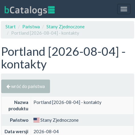
Togg
navig
Start
Państwa
Stany Zjednoczone
Portland [2026-08-04] - kontakty
Portland [2026-08-04] -
kontakty
wróć do państwa
Nazwa
Portland [2026-08-04] - kontakty
produktu
Państwo
Stany Zjednoczone
Data wersji
2026-08-04