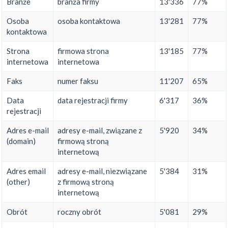
Branże
branża firmy
13'336
77%
Osoba
osoba kontaktowa
13'281
77%
kontaktowa
Strona
firmowa strona
13'185
77%
internetowa
internetowa
Faks
numer faksu
11'207
65%
Data
data rejestracji firmy
6'317
36%
rejestracji
Adres e-mail
adresy e-mail, związane z
5'920
34%
(domain)
firmową stroną
internetową
Adres email
adresy e-mail, niezwiązane
5'384
31%
(other)
z firmową stroną
internetową
Obrót
roczny obrót
5'081
29%