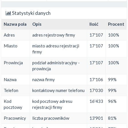
Statystyki danych
Nazwa pola
Opis
Ilość
Procent
Adres
adres rejestrowy firmy
17'107
100%
Miasto
miasto adresu rejestracji
17'107
100%
firmy
Prowincja
podział administracyjny -
17'107
100%
prowincja
Nazwa
nazwa firmy
17'106
99%
Telefon
kontaktowy numer telefonu
17'030
99%
Kod
kod pocztowy adresu
16'433
96%
pocztowy
rejestracji firmy
Pracownicy
liczba pracowników
13'901
81%