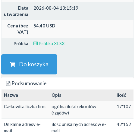
Data
2026-08-04 13:15:19
utworzenia
Cena (bez
54.40 USD
VAT)
Próbka
Próbka XLSX
Do koszyka
Podsumowanie
Nazwa
Opis
Ilość
Całkowita liczba firm
ogólna ilość rekordów
17'107
(rządów)
Unikalne adresy e-
ilość unikalnych adresów e-
42'152
mail
mail