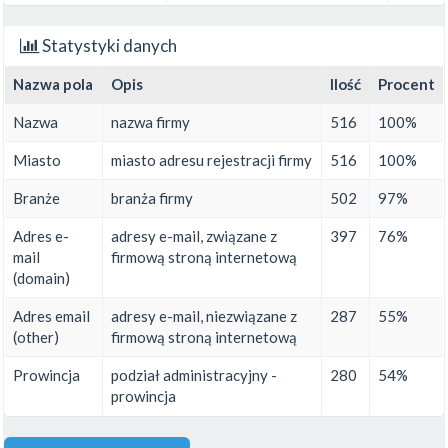
Statystyki danych
Nazwa pola
Opis
Ilość
Procent
Nazwa
nazwa firmy
516
100%
Miasto
miasto adresu rejestracji firmy
516
100%
Branże
branża firmy
502
97%
Adres e-
adresy e-mail, związane z
397
76%
mail
firmową stroną internetową
(domain)
Adres email
adresy e-mail, niezwiązane z
287
55%
(other)
firmową stroną internetową
Prowincja
podział administracyjny -
280
54%
prowincja