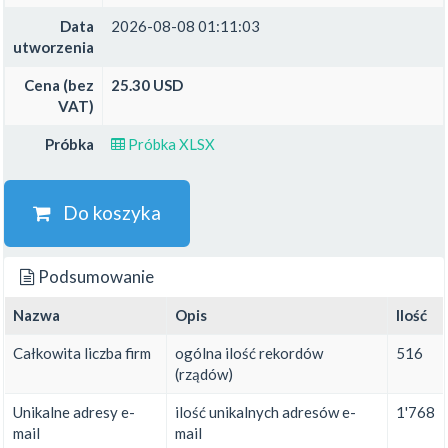
Data
2026-08-08 01:11:03
utworzenia
Cena (bez
25.30 USD
VAT)
Próbka
Próbka XLSX
Do koszyka
Podsumowanie
Nazwa
Opis
Ilość
Całkowita liczba firm
ogólna ilość rekordów
516
(rządów)
Unikalne adresy e-
ilość unikalnych adresów e-
1'768
mail
mail