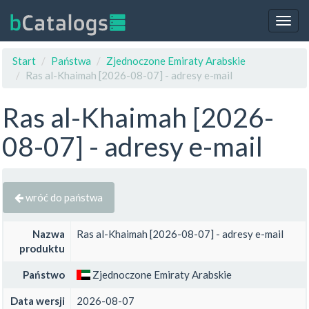
Togg
navig
Start
Państwa
Zjednoczone Emiraty Arabskie
Ras al-Khaimah [2026-08-07] - adresy e-mail
Ras al-Khaimah [2026-
08-07] - adresy e-mail
wróć do państwa
Nazwa
Ras al-Khaimah [2026-08-07] - adresy e-mail
produktu
Państwo
Zjednoczone Emiraty Arabskie
Data wersji
2026-08-07