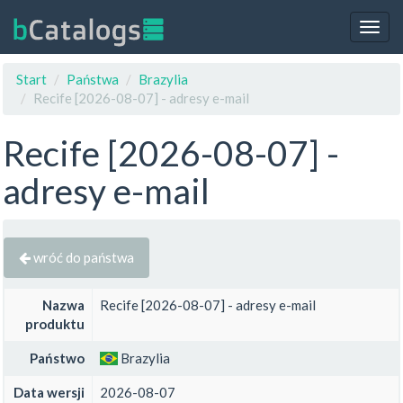
Togg
navig
Start
Państwa
Brazylia
Recife [2026-08-07] - adresy e-mail
Recife [2026-08-07] -
adresy e-mail
wróć do państwa
Nazwa
Recife [2026-08-07] - adresy e-mail
produktu
Państwo
Brazylia
Data wersji
2026-08-07