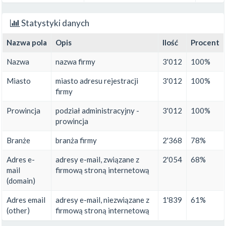
Statystyki danych
Nazwa pola
Opis
Ilość
Procent
Nazwa
nazwa firmy
3'012
100%
Miasto
miasto adresu rejestracji
3'012
100%
firmy
Prowincja
podział administracyjny -
3'012
100%
prowincja
Branże
branża firmy
2'368
78%
Adres e-
adresy e-mail, związane z
2'054
68%
mail
firmową stroną internetową
(domain)
Adres email
adresy e-mail, niezwiązane z
1'839
61%
(other)
firmową stroną internetową