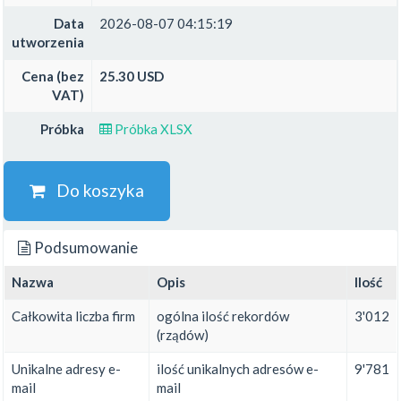
Data
2026-08-07 04:15:19
utworzenia
Cena (bez
25.30 USD
VAT)
Próbka
Próbka XLSX
Do koszyka
Podsumowanie
Nazwa
Opis
Ilość
Całkowita liczba firm
ogólna ilość rekordów
3'012
(rządów)
Unikalne adresy e-
ilość unikalnych adresów e-
9'781
mail
mail