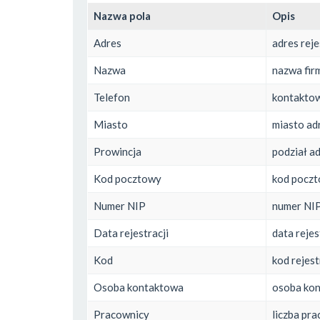
Nazwa pola
Opis
Adres
adres rej
Nazwa
nazwa fir
Telefon
kontaktow
Miasto
miasto adr
Prowincja
podział ad
Kod pocztowy
kod poczt
Numer NIP
numer NIP
Data rejestracji
data rejes
Kod
kod rejest
Osoba kontaktowa
osoba ko
Pracownicy
liczba pr