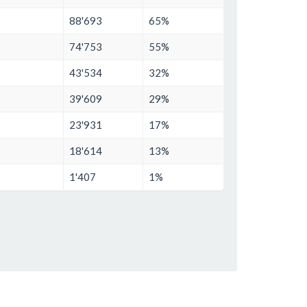
88'693
65%
74'753
55%
43'534
32%
39'609
29%
23'931
17%
18'614
13%
1'407
1%