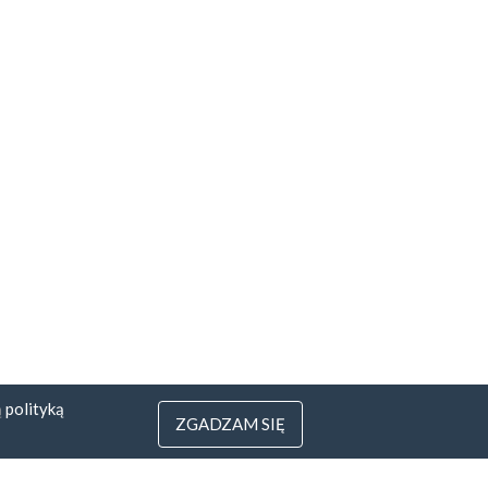
ą
polityką
ZGADZAM SIĘ
3