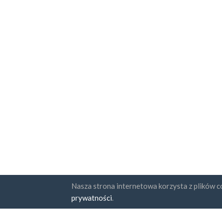
Nasza strona internetowa korzysta z plików co
Państwa
Subskr
prywatności
.
FAQ