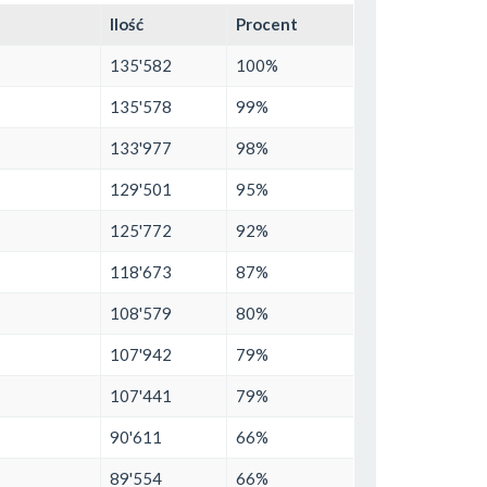
Ilość
Procent
135'582
100%
135'578
99%
133'977
98%
129'501
95%
125'772
92%
118'673
87%
108'579
80%
107'942
79%
107'441
79%
90'611
66%
89'554
66%