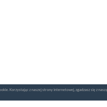
okie. Korzystając z naszej strony internetowej, zgadzasz się z nasz
ybcja newslettera
UAB "ID forty six"
REGON: 302325999
Numer NIP: LT10000601611