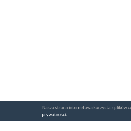
Nasza strona internetowa korzysta z plików co
Państwa
Subskr
prywatności
.
FAQ