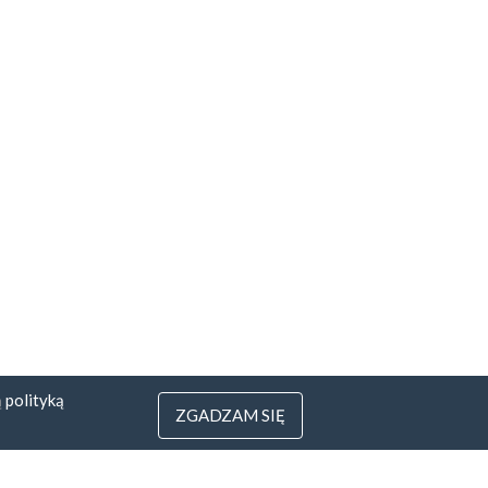
ą
polityką
ZGADZAM SIĘ
3
 Litwa