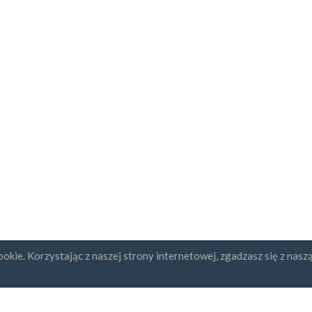
okie. Korzystając z naszej strony internetowej, zgadzasz się z nasz
ybcja newslettera
UAB "ID forty six"
REGON: 302325999
Numer NIP: LT10000601611
Gedimino g. 47, 44242 Kaunas,