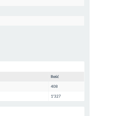
Ilość
408
1'327