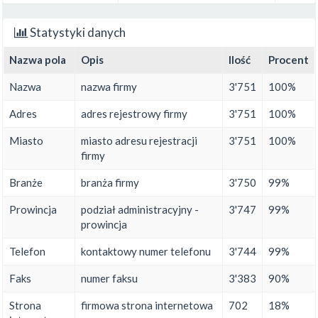
Statystyki danych
Nazwa pola
Opis
Ilość
Procent
Nazwa
nazwa firmy
3'751
100%
Adres
adres rejestrowy firmy
3'751
100%
Miasto
miasto adresu rejestracji
3'751
100%
firmy
Branże
branża firmy
3'750
99%
Prowincja
podział administracyjny -
3'747
99%
prowincja
Telefon
kontaktowy numer telefonu
3'744
99%
Faks
numer faksu
3'383
90%
Strona
firmowa strona internetowa
702
18%