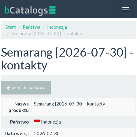
Togg
navig
Start
Państwa
Indonezja
Semarang [2026-07-30] - kontakty
Semarang [2026-07-30] -
kontakty
wróć do państwa
Nazwa
Semarang [2026-07-30] - kontakty
produktu
Państwo
Indonezja
Data wersji
2026-07-30