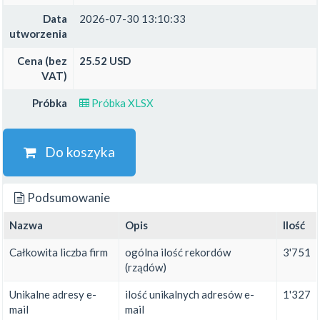
Data
2026-07-30 13:10:33
utworzenia
Cena (bez
25.52 USD
VAT)
Próbka
Próbka XLSX
Do koszyka
Podsumowanie
Nazwa
Opis
Ilość
Całkowita liczba firm
ogólna ilość rekordów
3'751
(rządów)
Unikalne adresy e-
ilość unikalnych adresów e-
1'327
mail
mail