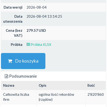
Data wersji
2026-08-04
Data
2026-08-04 13:14:25
utworzenia
Cena (bez
279.57 USD
VAT)
Próbka
Próbka XLSX
Do koszyka
Podsumowanie
Nazwa
Opis
Ilość
Całkowita liczba
ogólna ilość rekordów
2'820'860
firm
(rządów)