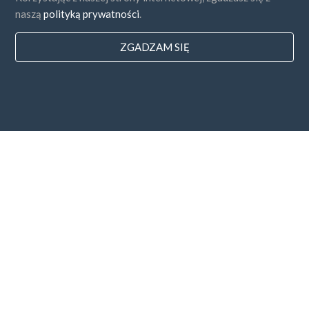
naszą
polityką prywatności
.
ZGADZAM SIĘ
Państwa
FAQ
Cennik
Blog
Sposoby zapłaty
Dodaj swoją firmę
Subskrybcja newslettera