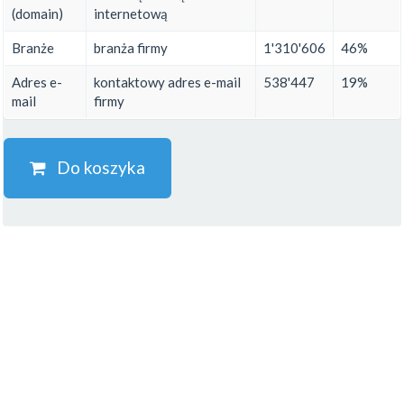
(domain)
internetową
Branże
branża firmy
1'310'606
46%
Adres e-
kontaktowy adres e-mail
538'447
19%
mail
firmy
Do koszyka