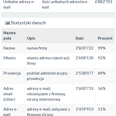
Unikalne adresy e-
ilość unikalnych adresów e-
6'882'701
mail
mail
Statystyki danych
Nazwa
pola
Opis
Ilość
Procent
Nazwa
nazwa firmy
2'820'722
99%
Miasto
miasto adresu rejestracji
2'608'130
92%
firmy
Prowincja
podział administracyjny -
2'538'077
89%
prowincja
Adres
adresy e-mail,
1'600'733
56%
email
niezwiązane z firmową
(other)
stroną internetową
Adres e-
adresy e-mail, związane z
1'459'953
51%
mail
firmową stroną