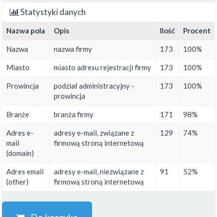
Statystyki danych
Nazwa pola
Opis
Ilość
Procent
Nazwa
nazwa firmy
173
100%
Miasto
miasto adresu rejestracji firmy
173
100%
Prowincja
podział administracyjny -
173
100%
prowincja
Branże
branża firmy
171
98%
Adres e-
adresy e-mail, związane z
129
74%
mail
firmową stroną internetową
(domain)
Adres email
adresy e-mail, niezwiązane z
91
52%
(other)
firmową stroną internetową