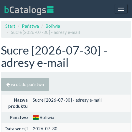
Togg
navig
Start
Państwa
Boliwia
Sucre [2026-07-30] - adresy e-mail
Sucre [2026-07-30] -
adresy e-mail
wróć do państwa
Nazwa
Sucre [2026-07-30] - adresy e-mail
produktu
Państwo
Boliwia
Data wersji
2026-07-30