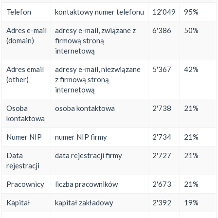
Telefon
kontaktowy numer telefonu
12'049
95%
Adres e-mail
adresy e-mail, związane z
6'386
50%
(domain)
firmową stroną
internetową
Adres email
adresy e-mail, niezwiązane
5'367
42%
(other)
z firmową stroną
internetową
Osoba
osoba kontaktowa
2'738
21%
kontaktowa
Numer NIP
numer NIP firmy
2'734
21%
Data
data rejestracji firmy
2'727
21%
rejestracji
Pracownicy
liczba pracowników
2'673
21%
Kapitał
kapitał zakładowy
2'392
19%