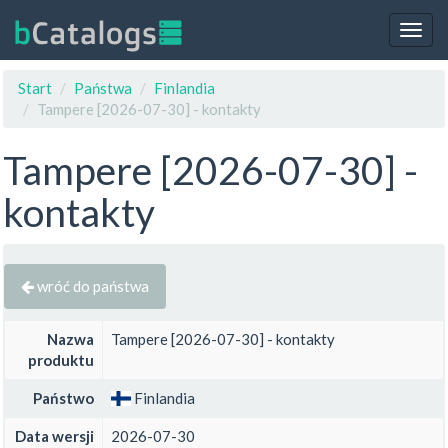
Togg
navig
Start
Państwa
Finlandia
Tampere [2026-07-30] - kontakty
Tampere [2026-07-30] -
kontakty
wróć do państwa
Nazwa
Tampere [2026-07-30] - kontakty
produktu
Państwo
Finlandia
Data wersji
2026-07-30