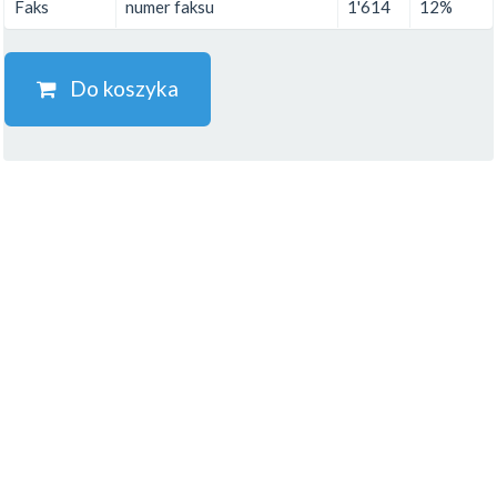
Faks
numer faksu
1'614
12%
Do koszyka