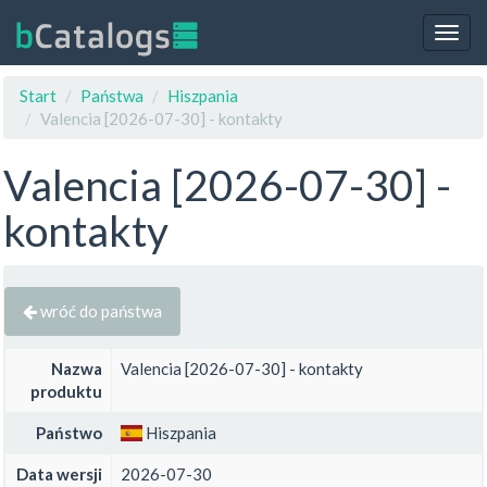
Togg
navig
Start
Państwa
Hiszpania
Valencia [2026-07-30] - kontakty
Valencia [2026-07-30] -
kontakty
wróć do państwa
Nazwa
Valencia [2026-07-30] - kontakty
produktu
Państwo
Hiszpania
Data wersji
2026-07-30