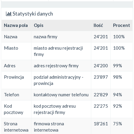
Statystyki danych
Nazwa pola
Opis
Ilość
Procent
Nazwa
nazwa firmy
24'201
100%
Miasto
miasto adresu rejestracji
24'201
100%
firmy
Adres
adres rejestrowy firmy
24'200
99%
Prowincja
podział administracyjny -
23'897
98%
prowincja
Telefon
kontaktowy numer telefonu
22'829
94%
Kod
kod pocztowy adresu
22'275
92%
pocztowy
rejestracji firmy
Strona
firmowa strona
18'261
75%
internetowa
internetowa