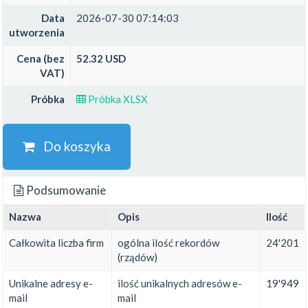
Data
2026-07-30 07:14:03
utworzenia
Cena (bez
52.32 USD
VAT)
Próbka
Próbka XLSX
Do koszyka
Podsumowanie
Nazwa
Opis
Ilość
Całkowita liczba firm
ogólna ilość rekordów
24'201
(rządów)
Unikalne adresy e-
ilość unikalnych adresów e-
19'949
mail
mail