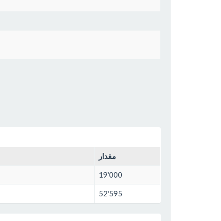
مقدار
19'000
52'595