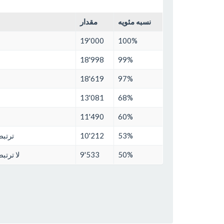
نسبه مئويه
مقدار
19'000
100%
18'998
99%
18'619
97%
13'081
68%
11'490
60%
53%
10'212
ترتبط
50%
9'533
لا ترتب