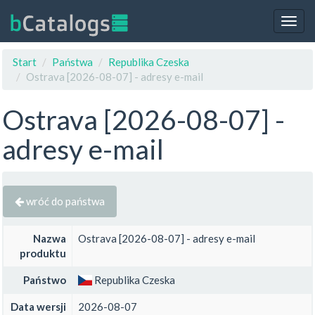
Togg
navig
Start
Państwa
Republika Czeska
Ostrava [2026-08-07] - adresy e-mail
Ostrava [2026-08-07] -
adresy e-mail
wróć do państwa
Nazwa
Ostrava [2026-08-07] - adresy e-mail
produktu
Państwo
Republika Czeska
Data wersji
2026-08-07