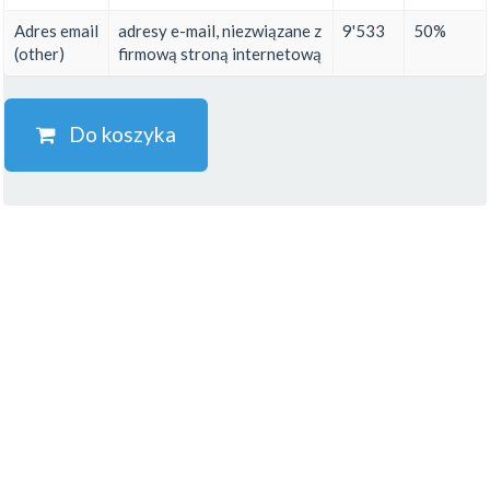
Adres email
adresy e-mail, niezwiązane z
9'533
50%
(other)
firmową stroną internetową
Do koszyka