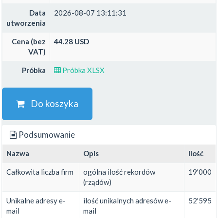
Data
2026-08-07 13:11:31
utworzenia
Cena (bez
44.28 USD
VAT)
Próbka
Próbka XLSX
Do koszyka
Podsumowanie
Nazwa
Opis
Ilość
Całkowita liczba firm
ogólna ilość rekordów
19'000
(rządów)
Unikalne adresy e-
ilość unikalnych adresów e-
52'595
mail
mail