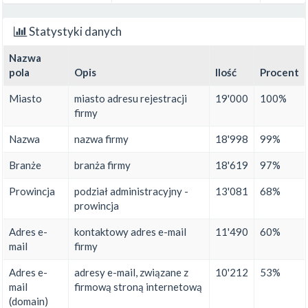
Statystyki danych
Nazwa
pola
Opis
Ilość
Procent
Miasto
miasto adresu rejestracji
19'000
100%
firmy
Nazwa
nazwa firmy
18'998
99%
Branże
branża firmy
18'619
97%
Prowincja
podział administracyjny -
13'081
68%
prowincja
Adres e-
kontaktowy adres e-mail
11'490
60%
mail
firmy
Adres e-
adresy e-mail, związane z
10'212
53%
mail
firmową stroną internetową
(domain)