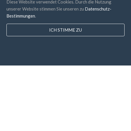
Diese Website verwendet Cookies. Durch die Nutzung
unserer Website stimmen Sie unseren zu
Datenschutz-
Bestimmungen
.
ICH STIMME ZU
Länder
FAQ
Preisgestaltung
Bloggen
Zahlungsarten
Fügen Sie Ihr Unternehmen hinzu
Newsletter-Abonnement