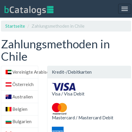
Tog
nav
Startseite
Zahlungsmethoden in Chile
Zahlungsmethoden in
Chile
Vereinigte Arabische Emirate
Kredit-/Debitkarten
Österreich
Visa / Visa Debit
Australien
Belgien
Mastercard / Mastercard Debit
Bulgarien