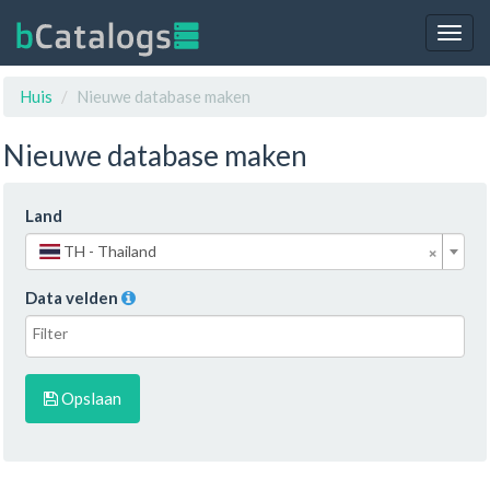
Togg
navig
Huis
Nieuwe database maken
Nieuwe database maken
Land
×
TH - Thailand
Data velden
Opslaan