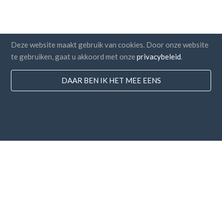
Deze website maakt gebruik van cookies. Door onze website
te gebruiken, gaat u akkoord met onze
privacybeleid
.
DAAR BEN IK HET MEE EENS
Landen
FAQ
Prijzen
Blog
Betaalmethodes
Voeg uw bedrijf toe