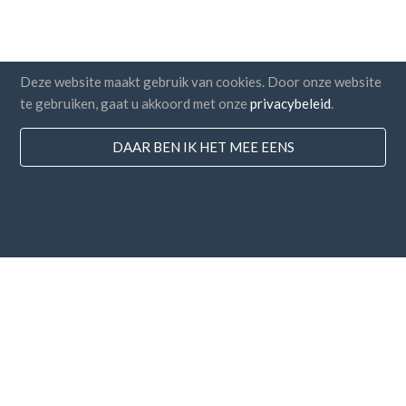
Deze website maakt gebruik van cookies. Door onze website
te gebruiken, gaat u akkoord met onze
privacybeleid
.
DAAR BEN IK HET MEE EENS
Landen
FAQ
Prijzen
Blog
Betaalmethodes
Voeg uw bedrijf toe