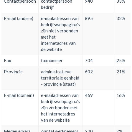
Contactpersoon
contactpersoon
940
33%
bedrijf
E-mail (andere)
e-mailadressen van
895
32%
bedrijfswebpagina's
zijn niet verbonden
met het
internetadres van
de website
Fax
faxnummer
704
25%
Provincie
administratieve
602
21%
territoriale eenheid
- provincie (staat)
E-mail (domein)
e-mailadressen van
469
16%
bedrijfswebpagina's
zijn verbonden met
het internetadres
van de website
Medewerkers
Aantal werknemers
220
7%