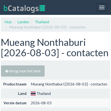
Togg
navig
Huis
Landen
Thailand
Mueang Nonthaburi [2026-08-03] - contacten
Mueang Nonthaburi
[2026-08-03] - contacten
terug naar het land
Productnaam
Mueang Nonthaburi [2026-08-03] - contacten
Land
Thailand
Versie datum
2026-08-03