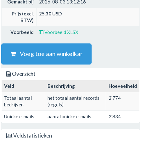
Gemaakt bij
2026-08-03 13:12:16
Prijs (excl.
25.30 USD
BTW)
Voorbeeld
Voorbeeld XLSX
Voeg toe aan winkelkar
Overzicht
Veld
Beschrijving
Hoeveelheid
Totaal aantal
het totaal aantal records
2'774
bedrijven
(regels)
Unieke e-mails
aantal unieke e-mails
2'834
Veldstatistieken