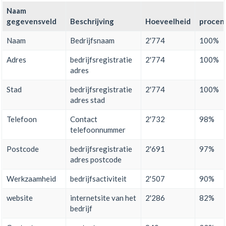
Naam
gegevensveld
Beschrijving
Hoeveelheid
procen
Naam
Bedrijfsnaam
2'774
100%
Adres
bedrijfsregistratie
2'774
100%
adres
Stad
bedrijfsregistratie
2'774
100%
adres stad
Telefoon
Contact
2'732
98%
telefoonnummer
Postcode
bedrijfsregistratie
2'691
97%
adres postcode
Werkzaamheid
bedrijfsactiviteit
2'507
90%
website
internetsite van het
2'286
82%
bedrijf