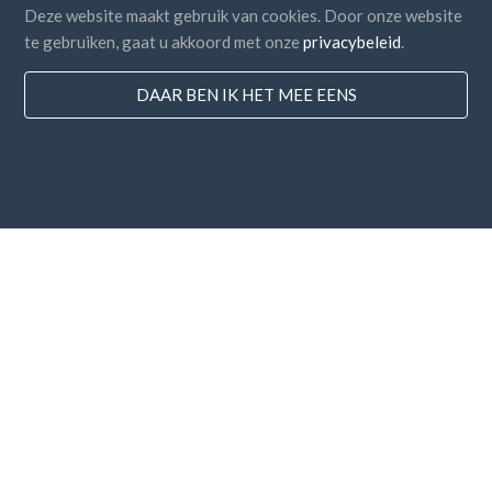
Deze website maakt gebruik van cookies. Door onze website
te gebruiken, gaat u akkoord met onze
privacybeleid
.
DAAR BEN IK HET MEE EENS
Landen
FAQ
Prijzen
Blog
Betaalmethodes
Voeg uw bedrijf toe
Nieuwsbrief abonnement