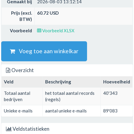
Gemaakt bij
2026-08-03 13:12:14
Prijs (excl.
60.72 USD
BTW)
Voorbeeld
Voorbeeld XLSX
Voeg toe aan winkelkar
Overzicht
Veld
Beschrijving
Hoeveelheid
Totaal aantal
het totaal aantal records
40'343
bedrijven
(regels)
Unieke e-mails
aantal unieke e-mails
89'083
Veldstatistieken