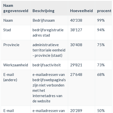
Naam
gegevensveld
Beschrijving
Hoeveelheid
procent
Naam
Bedrijfsnaam
40'338
99%
Stad
bedrijfsregistratie
38'127
94%
adres stad
Provincie
administratieve
30'408
75%
territoriale eenheid
- provincie (staat)
Werkzaamheid
bedrijfsactiviteit
29'821
73%
E-mail
e-mailadressen van
27'648
68%
(andere)
bedrijfswebpagina's
zijn niet verbonden
met het
internetadres van
de website
E-mail
e-mailadressen van
20'289
50%