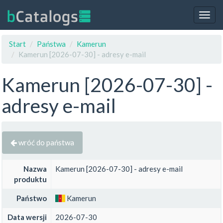
Togg
navig
Start
Państwa
Kamerun
Kamerun [2026-07-30] - adresy e-mail
Kamerun [2026-07-30] -
adresy e-mail
wróć do państwa
Nazwa
Kamerun [2026-07-30] - adresy e-mail
produktu
Państwo
Kamerun
Data wersji
2026-07-30