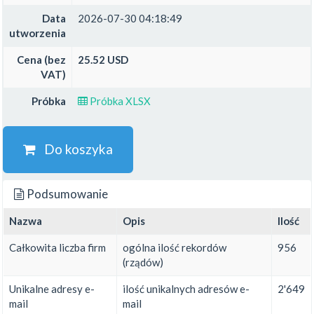
Data
2026-07-30 04:18:49
utworzenia
Cena (bez
25.52 USD
VAT)
Próbka
Próbka XLSX
Do koszyka
Podsumowanie
Nazwa
Opis
Ilość
Całkowita liczba firm
ogólna ilość rekordów
956
(rządów)
Unikalne adresy e-
ilość unikalnych adresów e-
2'649
mail
mail