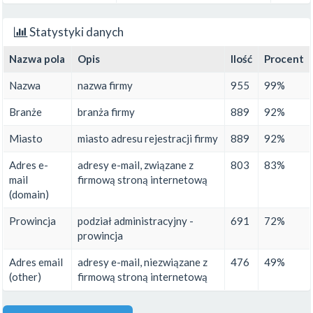
Statystyki danych
Nazwa pola
Opis
Ilość
Procent
Nazwa
nazwa firmy
955
99%
Branże
branża firmy
889
92%
Miasto
miasto adresu rejestracji firmy
889
92%
Adres e-
adresy e-mail, związane z
803
83%
mail
firmową stroną internetową
(domain)
Prowincja
podział administracyjny -
691
72%
prowincja
Adres email
adresy e-mail, niezwiązane z
476
49%
(other)
firmową stroną internetową