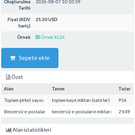
Oluşturulma
2026-08-07 10:10:59
Tarihi
Fiyat (KDV
25.30 USD
hariç)
Örnek
Örnek XLSX
Sepete ekle
Özet
Alan
Tanım
Tutar
Toplam şirket sayısı
toplam kayıt miktarı (satırlar)
956
Benzersiz e-postalar
benzersiz e-postaların miktarı
2'649
Alan istatistikleri