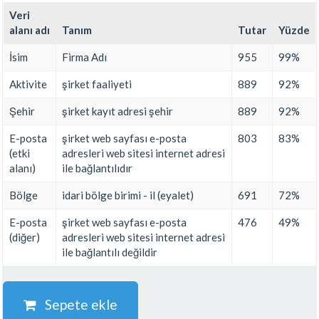
Veri
alanı adı
Tanım
Tutar
Yüzde
İsim
Firma Adı
955
99%
Aktivite
şirket faaliyeti
889
92%
Şehir
şirket kayıt adresi şehir
889
92%
E-posta
şirket web sayfası e-posta
803
83%
(etki
adresleri web sitesi internet adresi
alanı)
ile bağlantılıdır
Bölge
idari bölge birimi - il (eyalet)
691
72%
E-posta
şirket web sayfası e-posta
476
49%
(diğer)
adresleri web sitesi internet adresi
ile bağlantılı değildir
Sepete ekle