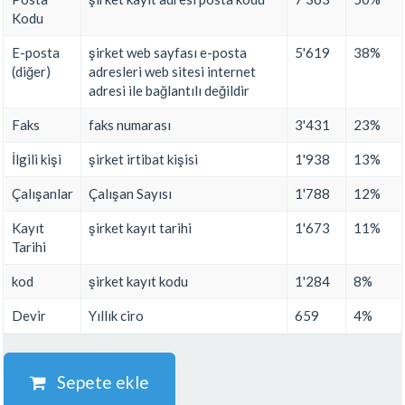
Kodu
E-posta
şirket web sayfası e-posta
5'619
38%
(diğer)
adresleri web sitesi internet
adresi ile bağlantılı değildir
Faks
faks numarası
3'431
23%
İlgili kişi
şirket irtibat kişisi
1'938
13%
Çalışanlar
Çalışan Sayısı
1'788
12%
Kayıt
şirket kayıt tarihi
1'673
11%
Tarihi
kod
şirket kayıt kodu
1'284
8%
Devir
Yıllık ciro
659
4%
Sepete ekle