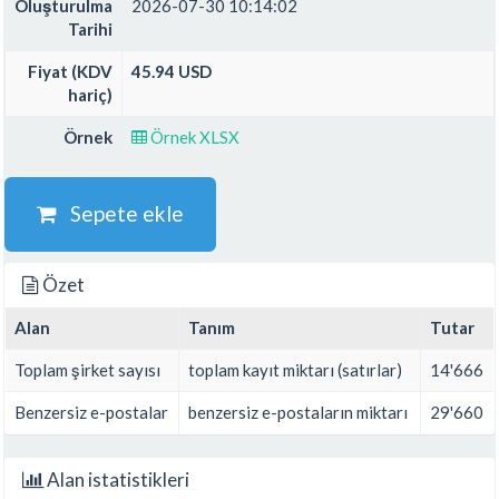
Oluşturulma
2026-07-30 10:14:02
Tarihi
Fiyat (KDV
45.94 USD
hariç)
Örnek
Örnek XLSX
Sepete ekle
Özet
Alan
Tanım
Tutar
Toplam şirket sayısı
toplam kayıt miktarı (satırlar)
14'666
Benzersiz e-postalar
benzersiz e-postaların miktarı
29'660
Alan istatistikleri