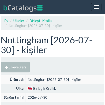
Togg
navig
Ev
Ülkeler
Birleşik Krallık
Nottingham [2026-07-30] - kişiler
Nottingham [2026-07-
30] - kişiler
ülkeye geri
Ürün adı
Nottingham [2026-07-30] - kişiler
Ülke
Birleşik Krallık
Sürüm tarihi
2026-07-30