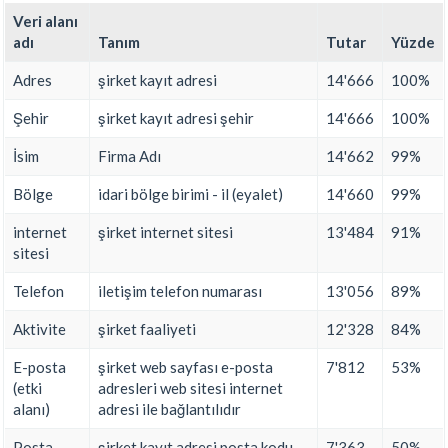
Veri alanı
adı
Tanım
Tutar
Yüzde
Adres
şirket kayıt adresi
14'666
100%
Şehir
şirket kayıt adresi şehir
14'666
100%
İsim
Firma Adı
14'662
99%
Bölge
idari bölge birimi - il (eyalet)
14'660
99%
internet
şirket internet sitesi
13'484
91%
sitesi
Telefon
iletişim telefon numarası
13'056
89%
Aktivite
şirket faaliyeti
12'328
84%
E-posta
şirket web sayfası e-posta
7'812
53%
(etki
adresleri web sitesi internet
alanı)
adresi ile bağlantılıdır
Posta
şirket kayıt adresi posta kodu
7'363
50%