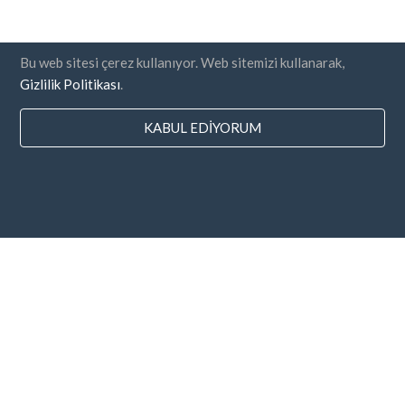
Bu web sitesi çerez kullanıyor. Web sitemizi kullanarak,
Gizlilik Politikası
.
KABUL EDIYORUM
Ülkeler
SSS
Fiyatlandırma
Blog
Ödeme metodları
Şirketinizi ekleyin