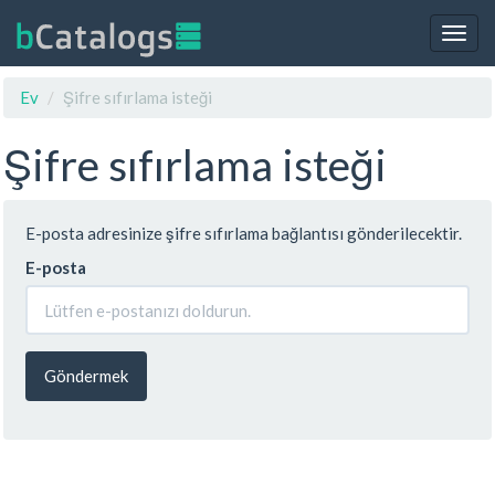
Togg
navig
Ev
Şifre sıfırlama isteği
Şifre sıfırlama isteği
E-posta adresinize şifre sıfırlama bağlantısı gönderilecektir.
E-posta
Göndermek