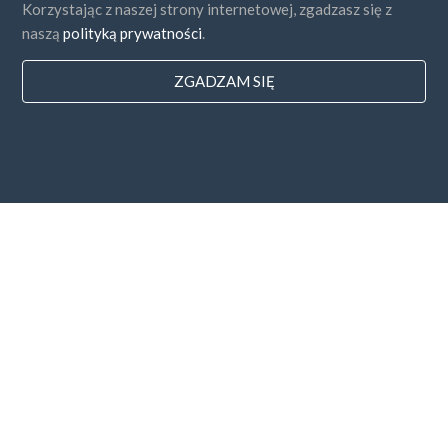
Korzystając z naszej strony internetowej, zgadzasz się z
naszą
polityką prywatności
.
ZGADZAM SIĘ
Państwa
FAQ
Cennik
Blog
Sposoby zapłaty
Dodaj swoją firmę
Subskrybcja newslettera
Zgadzam się z
Regulaminem i
Polityką Prywatności