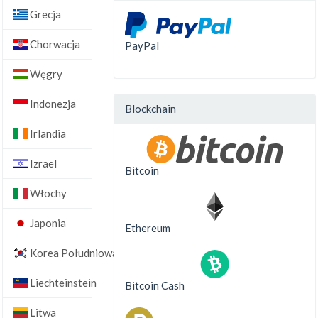
Grecja
Chorwacja
PayPal
Węgry
Indonezja
Blockchain
Irlandia
Izrael
Bitcoin
Włochy
Japonia
Ethereum
Korea Południowa
Liechteinstein
Bitcoin Cash
Litwa