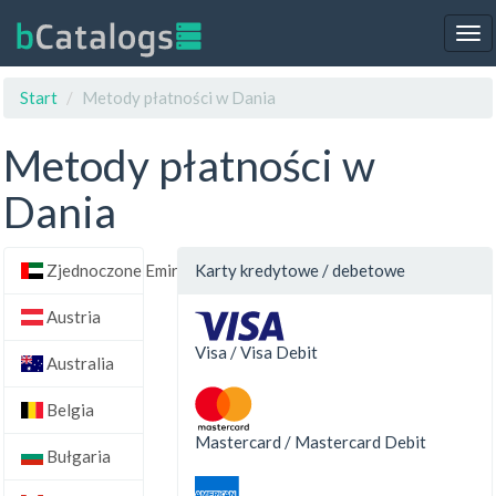
Tog
nav
Start
Metody płatności w Dania
Metody płatności w
Dania
Zjednoczone Emiraty Arabskie
Karty kredytowe / debetowe
Austria
Visa / Visa Debit
Australia
Belgia
Mastercard / Mastercard Debit
Bułgaria