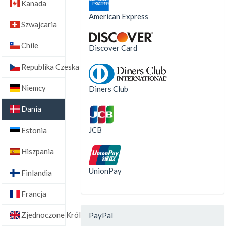
Kanada
American Express
Szwajcaria
Chile
Discover Card
Republika Czeska
Niemcy
Diners Club
Dania
JCB
Estonia
Hiszpania
UnionPay
Finlandia
Francja
Zjednoczone Królestwo
PayPal