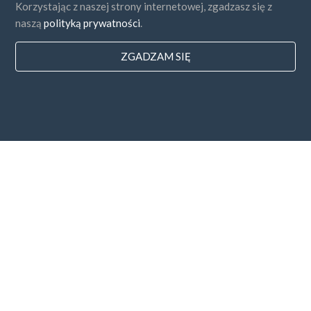
Korzystając z naszej strony internetowej, zgadzasz się z
naszą
polityką prywatności
.
ZGADZAM SIĘ
Państwa
FAQ
Cennik
Blog
Sposoby zapłaty
Dodaj swoją firmę
Subskrybcja newslettera
Zgadzam się z
Regulaminem i
Polityką Prywatności