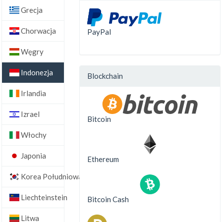
Grecja
Chorwacja
PayPal
Węgry
Indonezja
Blockchain
Irlandia
Izrael
Bitcoin
Włochy
Japonia
Ethereum
Korea Południowa
Liechteinstein
Bitcoin Cash
Litwa