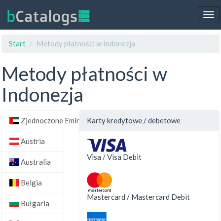
Tog
nav
Start
Metody płatności w Indonezja
Metody płatności w
Indonezja
Zjednoczone Emiraty Arabskie
Karty kredytowe / debetowe
Austria
Visa / Visa Debit
Australia
Belgia
Mastercard / Mastercard Debit
Bułgaria