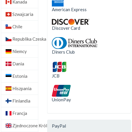
Kanada
American Express
Szwajcaria
Chile
Discover Card
Republika Czeska
Niemcy
Diners Club
Dania
JCB
Estonia
Hiszpania
UnionPay
Finlandia
Francja
Zjednoczone Królestwo
PayPal