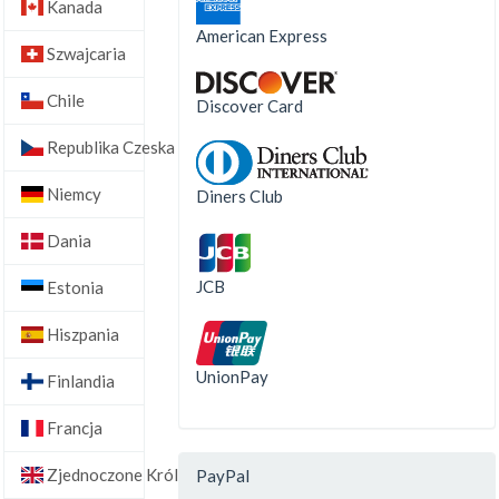
Kanada
American Express
Szwajcaria
Chile
Discover Card
Republika Czeska
Niemcy
Diners Club
Dania
JCB
Estonia
Hiszpania
UnionPay
Finlandia
Francja
Zjednoczone Królestwo
PayPal