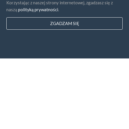
Korzystając z naszej strony internetowej, zgadzasz się z
naszą
polityką prywatności
.
ZGADZAM SIĘ
Państwa
FAQ
Cennik
Blog
Sposoby zapłaty
Dodaj swoją firmę
Subskrybcja newslettera
Zgadzam się z
Regulaminem i
Polityką Prywatności