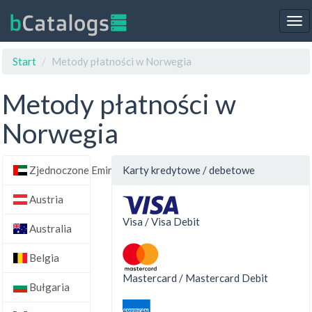
Tog
nav
Start
Metody płatności w Norwegia
Metody płatności w
Norwegia
Zjednoczone Emiraty Arabskie
Karty kredytowe / debetowe
Austria
Visa / Visa Debit
Australia
Belgia
Mastercard / Mastercard Debit
Bułgaria