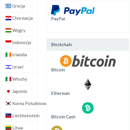
Grecja
Chorwacja
PayPal
Węgry
Indonezja
Blockchain
Irlandia
Izrael
Bitcoin
Włochy
Japonia
Ethereum
Korea Południowa
Liechteinstein
Bitcoin Cash
Litwa