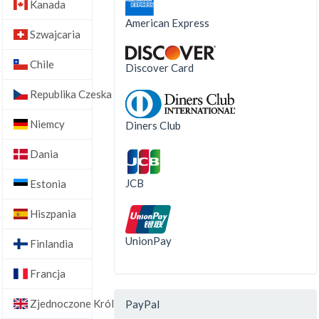
Kanada
American Express
Szwajcaria
Chile
Discover Card
Republika Czeska
Niemcy
Diners Club
Dania
JCB
Estonia
Hiszpania
UnionPay
Finlandia
Francja
Zjednoczone Królestwo
PayPal