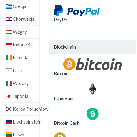
Grecja
Chorwacja
PayPal
Węgry
Indonezja
Blockchain
Irlandia
Izrael
Bitcoin
Włochy
Japonia
Ethereum
Korea Południowa
Liechteinstein
Bitcoin Cash
Litwa