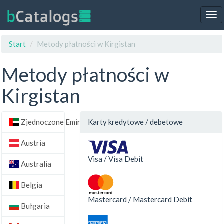
Tog
nav
Start
Metody płatności w Kirgistan
Metody płatności w
Kirgistan
Zjednoczone Emiraty Arabskie
Karty kredytowe / debetowe
Austria
Visa / Visa Debit
Australia
Belgia
Mastercard / Mastercard Debit
Bułgaria