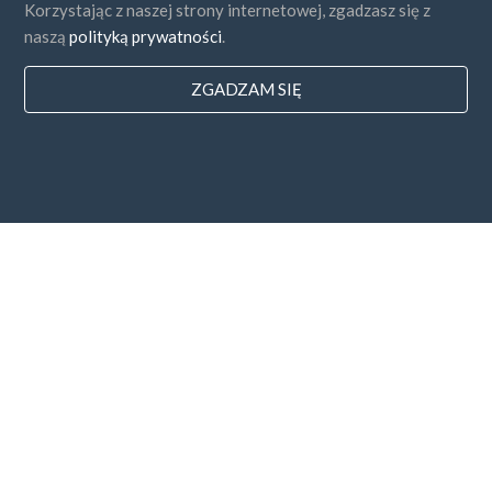
Korzystając z naszej strony internetowej, zgadzasz się z
naszą
polityką prywatności
.
ZGADZAM SIĘ
Państwa
FAQ
Cennik
Blog
Sposoby zapłaty
Dodaj swoją firmę
Subskrybcja newslettera
Zgadzam się z
Regulaminem i
Polityką Prywatności